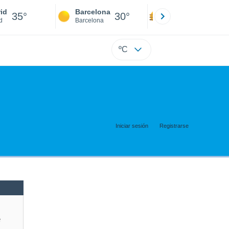
id
Barcelona
Sevilla
35°
30°
37°
d
Barcelona
Sevilla
ºC
Iniciar sesión
Registrarse
e