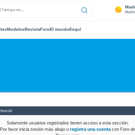
Madr
Madri
ites
Modelos
Revista
Foro
El mundo
Esquí
tencia!
Solamente usuarios registrados tienen acceso a esta sección.
Por favor inicia sesión más abajo o
registra una cuenta
con Foro d