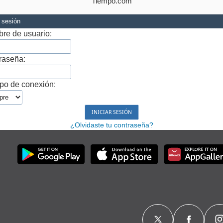
Tiempo.com
r sesión
re de usuario:
raseña:
po de conexión:
¿Olvidaste tu contraseña?