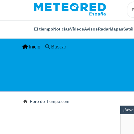
El tiempo
Noticias
Vídeos
Avisos
Radar
Mapas
Satél
Inicio
Buscar
Foro de Tiempo.com
¡Adver