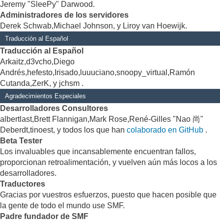
Jeremy "SleePy" Darwood.
Administradores de los servidores
Derek Schwab,Michael Johnson, y Liroy van Hoewijk.
Traducción al Español
Traducción al Español
Arkaitz,d3vcho,Diego
Andrés,hefesto,Irisado,luuuciano,snoopy_virtual,Ramón
Cutanda,ZerK, y jchsm .
Agradecimientos Especiales
Desarrolladores Consultores
albertlast,Brett Flannigan,Mark Rose,René-Gilles "Nao 尚"
Deberdt,tinoest, y todos los que han
colaborado en GitHub
.
Beta Tester
Los invaluables que incansablemente encuentran fallos,
proporcionan retroalimentación, y vuelven aún más locos a los
desarrolladores.
Traductores
Gracias por vuestros esfuerzos, puesto que hacen posible que
la gente de todo el mundo use SMF.
Padre fundador de SMF