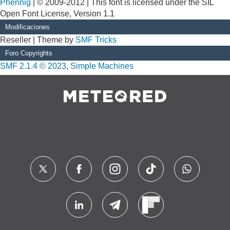
Phennig
| © 2009-2012 | This font is licensed under the SIL
Open Font License, Version 1.1
Modificaciones
Reseller | Theme by
SMF Tricks
Foro Copyrights
SMF 2.1.4 © 2023
,
Simple Machines