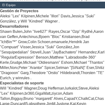
El Equipo
Gestión de Proyectos
Aleksi "Lex" Kilpinen,Michele "Illori" Davis,Jessica "Suki"
González, y Will "Kindred" Wagner .
Desarrolladores
Shawn Bulen,John "live627" Rayes,Oscar "Ozp" Rydhé,Aaron
van Geffen,Antechinus,Bjoern "Bloc" Kristiansen,Brad
"IchBin™" Grow,Colin Schoen,emanuele,Hendrik Jan
"Compuart" Visser,Jessica "Suki" González,Jon
"Sesquipedalian" Stovell,Juan "JayBachatero" Hernandez,Karl
"RegularExpression" Benson,Matthew "Labradoodle-360"
Kerle,Grudge,Michael "Oldiesmann" Eshom,Michael "Thantos"
Miller,Norv,Peter "Arantor" Spicer,Selman "[SiNaN]" Eser,Shitiz
"Dragooon" Garg,Theodore "Orstio" Hildebrandt,Thorsten "TE"
Eurich, y winrules .
Especialistas de soporte
Will "Kindred" Wagner,Doug Heffernan,lurkalot,Steve,Aleksi
"Lex" Kilpinen,br360,GigaWatt,ziycon,Adam
Tallon,Bigguy,Bruno "margarett" Alves,CapadY,ChalkCat,Chas
Large,Duncan85,gbsothere,JimM,Justyne,Kat,Kevin