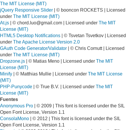
The MIT License (MIT)
jQuery Responsive Slider
| © booncon ROCKETS | Licensed
under
The MIT License (MIT)
At.js
| ©
chord.luo@gmail.com
| Licensed under
The MIT
License (MIT)
HTML5 Desktop Notifications
| © Tsvetan Tsvetkov | Licensed
under
The Apache License Version 2.0
GAuth Code Generator/Validator
| © Chris Cornutt | Licensed
under
The MIT License (MIT)
Dropzone.js
| © Matias Meno | Licensed under
The MIT
License (MIT)
Minify
| © Matthias Mullie | Licensed under
The MIT License
(MIT)
PHP-Punycode
| © True B.V. | Licensed under
The MIT
License (MIT)
Fuentes
Anonymous Pro
| © 2009 | This font is licensed under the SIL
Open Font License, Version 1.1
ConsolaMono
| © 2012 | This font is licensed under the SIL
Open Font License, Version 1.1