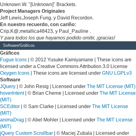
Unknown W. "[Unknown]" Brackets.
Project Managers Originales
Jeff Lewis,Joseph Fung, y David Recordon.
En nuestro recuerdo, con cariño:
Crip,K@,metallica48423, y Paul_Pauline .
Y para todos los que hayamos podido omitir, ¡gracias!
Software/Gráficos
Gráficos
Fugue Icons
| © 2012 Yusuke Kamiyamane | These icons are
licensed under a Creative Commons Attribution 3.0 License
Oxygen Icons
| These icons are licensed under
GNU LGPLv3
Software
JQuery
| © John Resig | Licensed under
The MIT License (MIT)
hoverIntent
| © Brian Cherne | Licensed under
The MIT License
(MIT)
SCEditor
| © Sam Clarke | Licensed under
The MIT License
(MIT)
animaDrag
| © Abel Mohler | Licensed under
The MIT License
(MIT)
jQuery Custom Scrollbar
| © Maciej Zubala | Licensed under