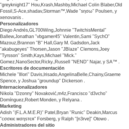
"greyknight17" Hou,Krash,Mashby,Michael Colin Blaber,Old
Fossil,S-Ace,shadav,Storman™,Wade "sησω" Poulsen, y
xenovanis .
Personalizadores
Diego Andrés,GL700Wing,Johnnie "TwitchisMental"
Ballew,Jonathan "vbgamer45" Valentin,Sami "SychO"
Mazouz,Brannon "B" Hall,Gary M. Gadsdon,Jack
"akabugeyes" Thorsen,Jason "JBlaze" Clemons,Joey
"Tyrsson" Smith,Kays,Michael "Mick."
Gomez,NanoSector,Ricky.,Russell "NEND" Najar, y SA™ .
Escritores de documentación
Michele "Illori" Davis,Irisado,AngelinaBelle,Chainy,Graeme
Spence, y Joshua "groundup" Dickerson .
Internacionalizadores
Nikola "Dzonny" Novaković,m4z,Francisco "d3vcho"
Domínguez,Robert Monden, y Relyana .
Marketing
Adish "(F.L.A.M.E.R)" Patel,Bryan "Runic" Deakin,Marcus
"cσσкιє мσηѕтєя" Forsberg, y Ralph "[n3rve]" Otowo .
Administradores del sitio