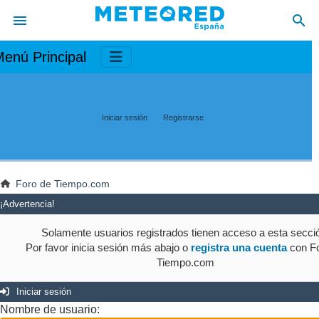
enú Principal
Iniciar sesión
Registrarse
Foro de Tiempo.com
¡Advertencia!
Solamente usuarios registrados tienen acceso a esta secci
Por favor inicia sesión más abajo o
registra una cuenta
con Fo
Tiempo.com
Iniciar sesión
Nombre de usuario: