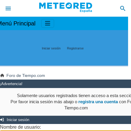
enú Principal
Iniciar sesión
Registrarse
Foro de Tiempo.com
¡Advertencia!
Solamente usuarios registrados tienen acceso a esta secci
Por favor inicia sesión más abajo o
registra una cuenta
con Fo
Tiempo.com
Iniciar sesión
Nombre de usuario: