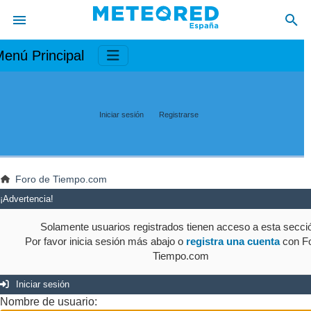
enú Principal
Iniciar sesión
Registrarse
Foro de Tiempo.com
¡Advertencia!
Solamente usuarios registrados tienen acceso a esta secci
Por favor inicia sesión más abajo o
registra una cuenta
con Fo
Tiempo.com
Iniciar sesión
Nombre de usuario: