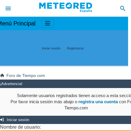
enú Principal
Iniciar sesión
Registrarse
Foro de Tiempo.com
¡Advertencia!
Solamente usuarios registrados tienen acceso a esta secci
Por favor inicia sesión más abajo o
registra una cuenta
con Fo
Tiempo.com
Iniciar sesión
Nombre de usuario: