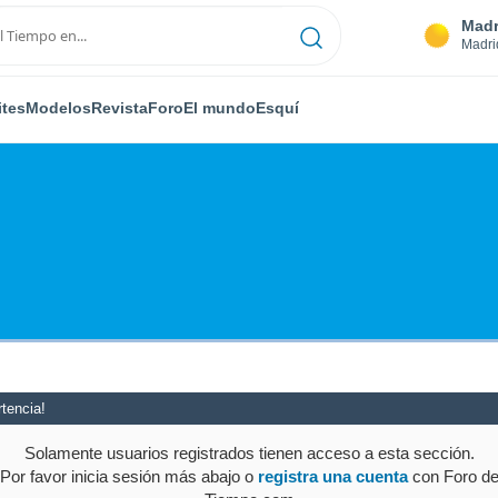
Madr
Madri
ites
Modelos
Revista
Foro
El mundo
Esquí
tencia!
Solamente usuarios registrados tienen acceso a esta sección.
Por favor inicia sesión más abajo o
registra una cuenta
con Foro d