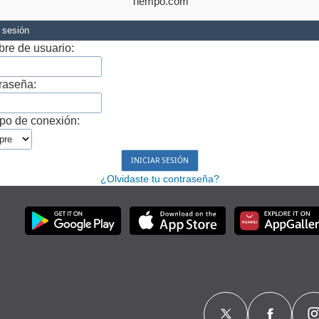
Tiempo.com
r sesión
re de usuario:
raseña:
po de conexión:
¿Olvidaste tu contraseña?