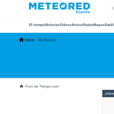
El tiempo
Noticias
Vídeos
Avisos
Radar
Mapas
Satél
Inicio
Buscar
Foro de Tiempo.com
¡Adver