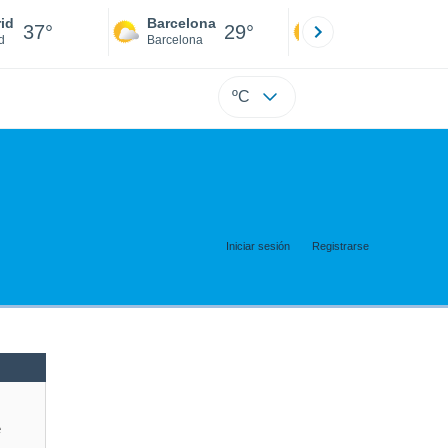
id
Barcelona
Sevilla
37°
29°
40°
d
Barcelona
Sevilla
ºC
Iniciar sesión
Registrarse
e