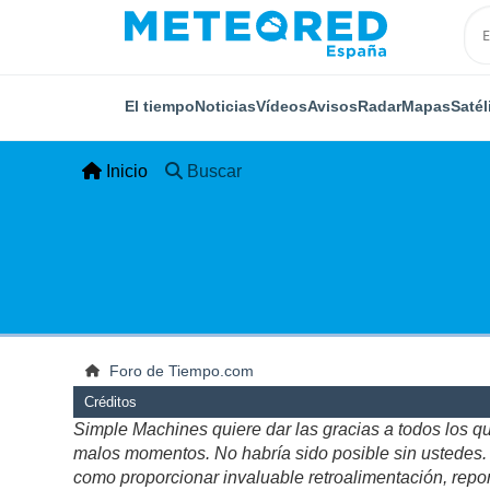
El tiempo
Noticias
Vídeos
Avisos
Radar
Mapas
Satél
Inicio
Buscar
Foro de Tiempo.com
Créditos
Simple Machines quiere dar las gracias a todos los q
malos momentos. No habría sido posible sin ustedes. Es
como proporcionar invaluable retroalimentación, repor