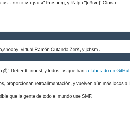
cus "cσσкιє мσηѕтєя" Forsberg, y Ralph "[n3rve]" Otowo .
.
no,snoopy_virtual,Ramón Cutanda,ZerK, y jchsm .
o 尚" Deberdt,tinoest, y todos los que han
colaborado en GitHu
s, proporcionan retroalimentación, y vuelven aún más locos a l
sible que la gente de todo el mundo use SMF.