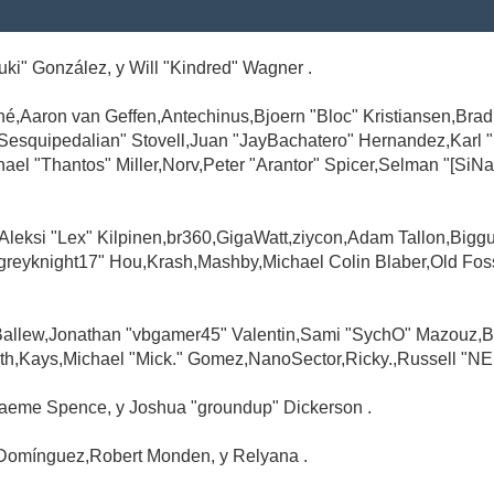
Suki" González, y Will "Kindred" Wagner .
é,Aaron van Geffen,Antechinus,Bjoern "Bloc" Kristiansen,Br
"Sesquipedalian" Stovell,Juan "JayBachatero" Hernandez,Karl
l "Thantos" Miller,Norv,Peter "Arantor" Spicer,Selman "[SiNa
,Aleksi "Lex" Kilpinen,br360,GigaWatt,ziycon,Adam Tallon,Big
greyknight17" Hou,Krash,Mashby,Michael Colin Blaber,Old Fo
Ballew,Jonathan "vbgamer45" Valentin,Sami "SychO" Mazouz,B
th,Kays,Michael "Mick." Gomez,NanoSector,Ricky.,Russell "NE
,Graeme Spence, y Joshua "groundup" Dickerson .
Domínguez,Robert Monden, y Relyana .