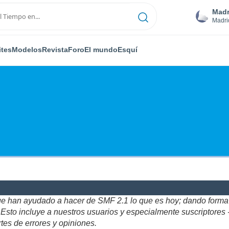
Madr
Madri
ites
Modelos
Revista
Foro
El mundo
Esquí
ue han ayudado a hacer de SMF 2.1 lo que es hoy; dando forma y
to incluye a nuestros usuarios y especialmente suscriptores - gr
tes de errores y opiniones.