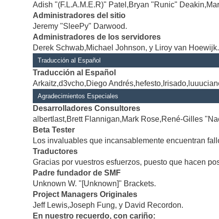
Adish "(F.L.A.M.E.R)" Patel,Bryan "Runic" Deakin,Mar
Administradores del sitio
Jeremy "SleePy" Darwood.
Administradores de los servidores
Derek Schwab,Michael Johnson, y Liroy van Hoewijk
Traducción al Español
Traducción al Español
Arkaitz,d3vcho,Diego Andrés,hefesto,Irisado,luuucia
Agradecimientos Especiales
Desarrolladores Consultores
albertlast,Brett Flannigan,Mark Rose,René-Gilles "Na
Beta Tester
Los invaluables que incansablemente encuentran fallo
Traductores
Gracias por vuestros esfuerzos, puesto que hacen po
Padre fundador de SMF
Unknown W. "[Unknown]" Brackets.
Project Managers Originales
Jeff Lewis,Joseph Fung, y David Recordon.
En nuestro recuerdo, con cariño: