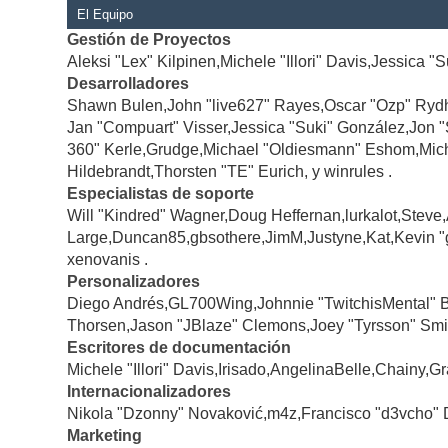
El Equipo
Gestión de Proyectos
Aleksi "Lex" Kilpinen,Michele "Illori" Davis,Jessica "
Desarrolladores
Shawn Bulen,John "live627" Rayes,Oscar "Ozp" Rydh
Jan "Compuart" Visser,Jessica "Suki" González,Jon 
360" Kerle,Grudge,Michael "Oldiesmann" Eshom,Michae
Hildebrandt,Thorsten "TE" Eurich, y winrules .
Especialistas de soporte
Will "Kindred" Wagner,Doug Heffernan,lurkalot,Steve
Large,Duncan85,gbsothere,JimM,Justyne,Kat,Kevin "
xenovanis .
Personalizadores
Diego Andrés,GL700Wing,Johnnie "TwitchisMental" 
Thorsen,Jason "JBlaze" Clemons,Joey "Tyrsson" Smi
Escritores de documentación
Michele "Illori" Davis,Irisado,AngelinaBelle,Chainy
Internacionalizadores
Nikola "Dzonny" Novaković,m4z,Francisco "d3vcho" 
Marketing