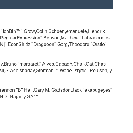
ad "IchBin™" Grow,Colin Schoen,emanuele,Hendrik
 "RegularExpression" Benson,Matthew "Labradoodle-
N]" Eser,Shitiz "Dragooon" Garg,Theodore "Orstio"
guy,Bruno "margarett" Alves,CapadY,ChalkCat,Chas
ssil,S-Ace,shadav,Storman™,Wade "sησω" Poulsen, y
rannon "B" Hall,Gary M. Gadsdon,Jack "akabugeyes"
ND" Najar, y SA™ .