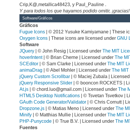
Crip,K@,metallica48423, y Paul_Pauline .
Y para todos los que hayamos podido omitir, ¡gracias!
Software/Gráficos
Gráficos
Fugue Icons
| © 2012 Yusuke Kamiyamane | These ico
Oxygen Icons
| These icons are licensed under
GNU 
Software
JQuery
| © John Resig | Licensed under
The MIT Lice
hoverIntent
| © Brian Cherne | Licensed under
The MI
SCEditor
| © Sam Clarke | Licensed under
The MIT Li
animaDrag
| © Abel Mohler | Licensed under
The MIT 
jQuery Custom Scrollbar
| © Maciej Zubala | License
jQuery Responsive Slider
| © booncon ROCKETS | L
At.js
| ©
chord.luo@gmail.com
| Licensed under
The M
HTML5 Desktop Notifications
| © Tsvetan Tsvetkov | 
GAuth Code Generator/Validator
| © Chris Cornutt | 
Dropzone.js
| © Matias Meno | Licensed under
The MI
Minify
| © Matthias Mullie | Licensed under
The MIT Li
PHP-Punycode
| © True B.V. | Licensed under
The MI
Fuentes