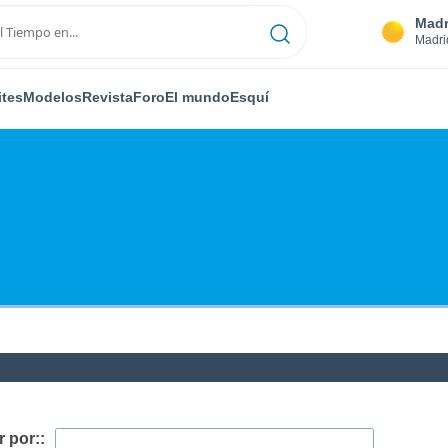
Madr
Madri
ites
Modelos
Revista
Foro
El mundo
Esquí
 por::