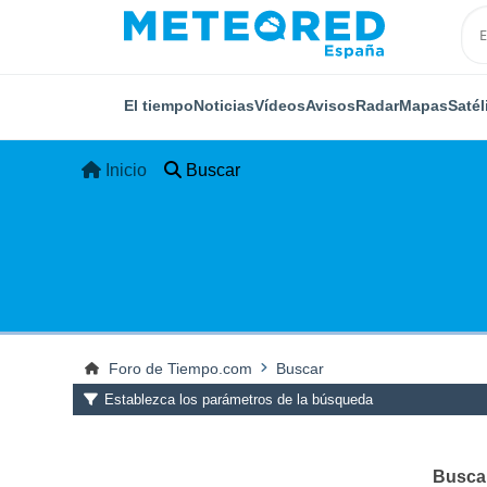
El tiempo
Noticias
Vídeos
Avisos
Radar
Mapas
Satél
Inicio
Buscar
Foro de Tiempo.com
Buscar
Establezca los parámetros de la búsqueda
Buscar