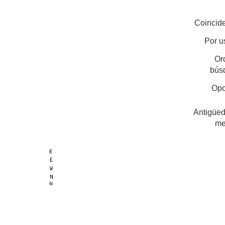
Coincide
Por u
Or
bús
Opc
Antigüed
me