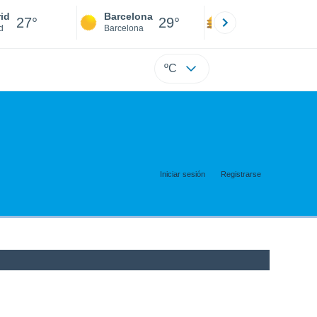
id
Barcelona
Sevilla
27°
29°
27°
d
Barcelona
Sevilla
ºC
Iniciar sesión
Registrarse