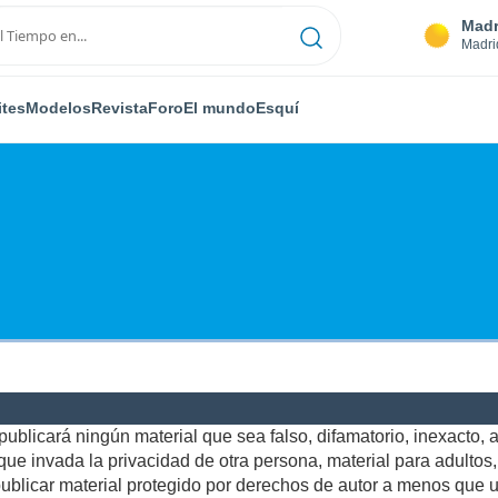
Madr
Madri
ites
Modelos
Revista
Foro
El mundo
Esquí
ublicará ningún material que sea falso, difamatorio, inexacto, ab
e invada la privacidad de otra persona, material para adultos, o
blicar material protegido por derechos de autor a menos que us