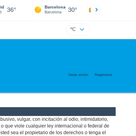
id
Barcelona
Sevilla
36°
30°
38°
d
Barcelona
Sevilla
ºC
Iniciar sesión
Registrarse
usivo, vulgar, con incitación al odio, intimidatorio,
 que viole cualquier ley internacional o federal de
ted sea el propietario de los derechos o tenga el