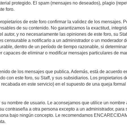
material protegido. El spam (mensajes no deseados), plagio (re
te foro.
propietarios de este foro confirmar la validez de los mensajes.
sables de su contenido. No garantizamos la exactitud, integrid
autor, y no necesariamente las opiniones de este foro, su Staff, 
censurable a notificarlo a un administrador o un moderador del 
urable, dentro de un período de tiempo razonable, si determina
r capaces de eliminar o modificar mensajes particulares de mane
nido de los mensajes que publica. Además, está de acuerdo en 
ado con este foro, su Staff, y sus subsidiarios. Los propietarios
a recabada en este servicio) en el supuesto de una queja forma
egir su nombre de usuario. Le aconsejamos que utilice un nombr
su contraseña a otra persona excepto a un administrador, para 
rsona bajo ningún concepto. Le recomendamos ENCARECIDAME
ta.