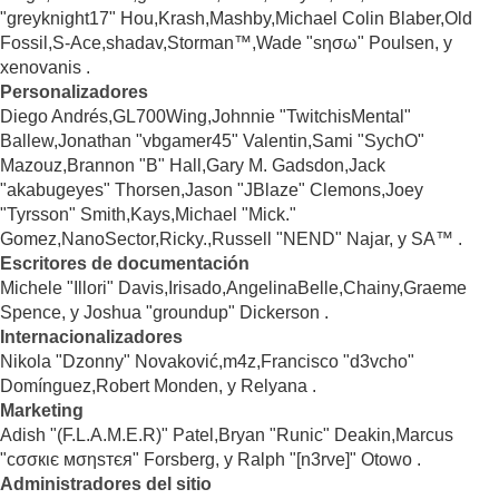
"greyknight17" Hou,Krash,Mashby,Michael Colin Blaber,Old
Fossil,S-Ace,shadav,Storman™,Wade "sησω" Poulsen, y
xenovanis .
Personalizadores
Diego Andrés,GL700Wing,Johnnie "TwitchisMental"
Ballew,Jonathan "vbgamer45" Valentin,Sami "SychO"
Mazouz,Brannon "B" Hall,Gary M. Gadsdon,Jack
"akabugeyes" Thorsen,Jason "JBlaze" Clemons,Joey
"Tyrsson" Smith,Kays,Michael "Mick."
Gomez,NanoSector,Ricky.,Russell "NEND" Najar, y SA™ .
Escritores de documentación
Michele "Illori" Davis,Irisado,AngelinaBelle,Chainy,Graeme
Spence, y Joshua "groundup" Dickerson .
Internacionalizadores
Nikola "Dzonny" Novaković,m4z,Francisco "d3vcho"
Domínguez,Robert Monden, y Relyana .
Marketing
Adish "(F.L.A.M.E.R)" Patel,Bryan "Runic" Deakin,Marcus
"cσσкιє мσηѕтєя" Forsberg, y Ralph "[n3rve]" Otowo .
Administradores del sitio