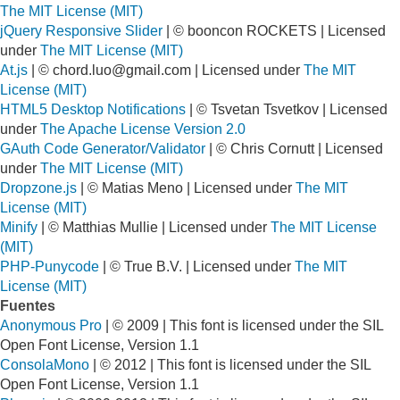
The MIT License (MIT)
jQuery Responsive Slider
| © booncon ROCKETS | Licensed
under
The MIT License (MIT)
At.js
| ©
chord.luo@gmail.com
| Licensed under
The MIT
License (MIT)
HTML5 Desktop Notifications
| © Tsvetan Tsvetkov | Licensed
under
The Apache License Version 2.0
GAuth Code Generator/Validator
| © Chris Cornutt | Licensed
under
The MIT License (MIT)
Dropzone.js
| © Matias Meno | Licensed under
The MIT
License (MIT)
Minify
| © Matthias Mullie | Licensed under
The MIT License
(MIT)
PHP-Punycode
| © True B.V. | Licensed under
The MIT
License (MIT)
Fuentes
Anonymous Pro
| © 2009 | This font is licensed under the SIL
Open Font License, Version 1.1
ConsolaMono
| © 2012 | This font is licensed under the SIL
Open Font License, Version 1.1