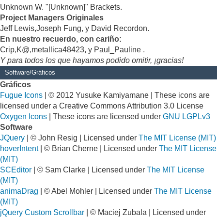
Unknown W. "[Unknown]" Brackets.
Project Managers Originales
Jeff Lewis,Joseph Fung, y David Recordon.
En nuestro recuerdo, con cariño:
Crip,K@,metallica48423, y Paul_Pauline .
Y para todos los que hayamos podido omitir, ¡gracias!
Software/Gráficos
Gráficos
Fugue Icons
| © 2012 Yusuke Kamiyamane | These icons are
licensed under a Creative Commons Attribution 3.0 License
Oxygen Icons
| These icons are licensed under
GNU LGPLv3
Software
JQuery
| © John Resig | Licensed under
The MIT License (MIT)
hoverIntent
| © Brian Cherne | Licensed under
The MIT License
(MIT)
SCEditor
| © Sam Clarke | Licensed under
The MIT License
(MIT)
animaDrag
| © Abel Mohler | Licensed under
The MIT License
(MIT)
jQuery Custom Scrollbar
| © Maciej Zubala | Licensed under