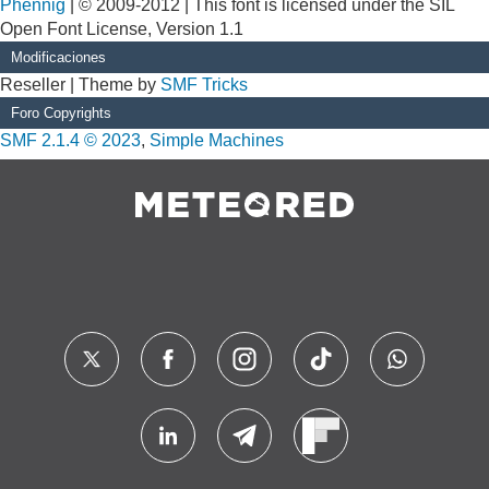
Phennig
| © 2009-2012 | This font is licensed under the SIL
Open Font License, Version 1.1
Modificaciones
Reseller | Theme by
SMF Tricks
Foro Copyrights
SMF 2.1.4 © 2023
,
Simple Machines