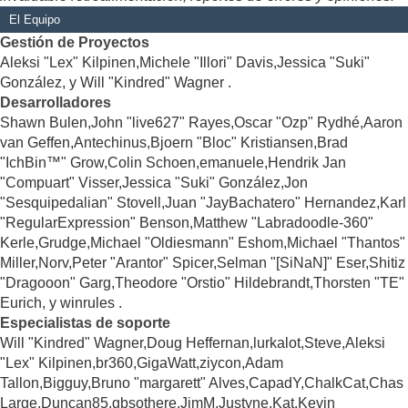
El Equipo
Gestión de Proyectos
Aleksi "Lex" Kilpinen,Michele "Illori" Davis,Jessica "Suki"
González, y Will "Kindred" Wagner .
Desarrolladores
Shawn Bulen,John "live627" Rayes,Oscar "Ozp" Rydhé,Aaron
van Geffen,Antechinus,Bjoern "Bloc" Kristiansen,Brad
"IchBin™" Grow,Colin Schoen,emanuele,Hendrik Jan
"Compuart" Visser,Jessica "Suki" González,Jon
"Sesquipedalian" Stovell,Juan "JayBachatero" Hernandez,Karl
"RegularExpression" Benson,Matthew "Labradoodle-360"
Kerle,Grudge,Michael "Oldiesmann" Eshom,Michael "Thantos"
Miller,Norv,Peter "Arantor" Spicer,Selman "[SiNaN]" Eser,Shitiz
"Dragooon" Garg,Theodore "Orstio" Hildebrandt,Thorsten "TE"
Eurich, y winrules .
Especialistas de soporte
Will "Kindred" Wagner,Doug Heffernan,lurkalot,Steve,Aleksi
"Lex" Kilpinen,br360,GigaWatt,ziycon,Adam
Tallon,Bigguy,Bruno "margarett" Alves,CapadY,ChalkCat,Chas
Large,Duncan85,gbsothere,JimM,Justyne,Kat,Kevin