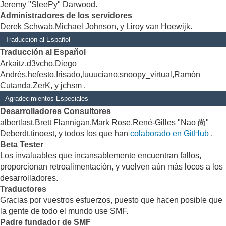
Jeremy "SleePy" Darwood.
Administradores de los servidores
Derek Schwab,Michael Johnson, y Liroy van Hoewijk.
Traducción al Español
Traducción al Español
Arkaitz,d3vcho,Diego
Andrés,hefesto,Irisado,luuuciano,snoopy_virtual,Ramón
Cutanda,ZerK, y jchsm .
Agradecimientos Especiales
Desarrolladores Consultores
albertlast,Brett Flannigan,Mark Rose,René-Gilles "Nao 尚"
Deberdt,tinoest, y todos los que han
colaborado en GitHub
.
Beta Tester
Los invaluables que incansablemente encuentran fallos,
proporcionan retroalimentación, y vuelven aún más locos a los
desarrolladores.
Traductores
Gracias por vuestros esfuerzos, puesto que hacen posible que
la gente de todo el mundo use SMF.
Padre fundador de SMF