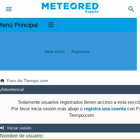
enú Principal
Iniciar sesión
Registrarse
Foro de Tiempo.com
¡Advertencia!
Solamente usuarios registrados tienen acceso a esta secci
Por favor inicia sesión más abajo o
registra una cuenta
con Fo
Tiempo.com
Iniciar sesión
Nombre de usuario: