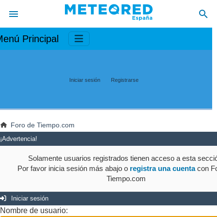
enú Principal
Iniciar sesión
Registrarse
Foro de Tiempo.com
¡Advertencia!
Solamente usuarios registrados tienen acceso a esta secci
Por favor inicia sesión más abajo o
registra una cuenta
con Fo
Tiempo.com
Iniciar sesión
Nombre de usuario: