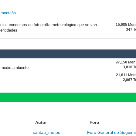
y montaña
a los concursos de fotografía meteorológica que se van
15,685
Mens
347
T
 entidades.
97,150
Mens
y medio ambiente.
3,818
T
21,811
Mens
2,067
T
Autor
Foro
saritaa_meteo
Foro General de Seguimi