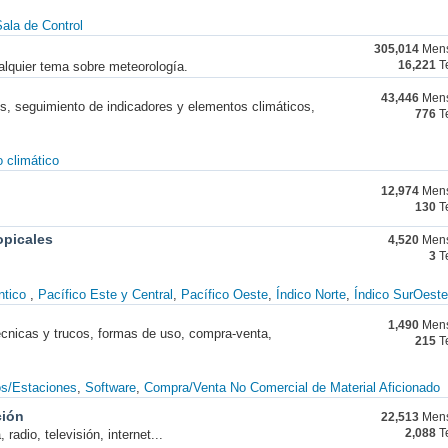
ala de Control
305,014
Mens
alquier tema sobre meteorología.
16,221
T
43,446
Mens
nes, seguimiento de indicadores y elementos climáticos,
776
T
 climático
12,974
Mens
130
T
opicales
4,520
Mens
3
T
ntico
Pacífico Este y Central
Pacífico Oeste
Índico Norte
Índico SurOeste
1,490
Mens
técnicas y trucos, formas de uso, compra-venta,
215
T
os/Estaciones
Software
Compra/Venta No Comercial de Material Aficionado
ción
22,513
Mens
radio, televisión, internet...
2,088
T