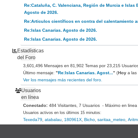
Re:Cataluña, C. Valenciana, Región de Murcia e Islas 
Agosto de 2026.
Re:Articulos científicos en contra del calentamiento
Re:Islas Canarias. Agosto de 2026.
Re:Islas Canarias. Agosto de 2026.
Estadísticas
del Foro
3,601,496 Mensajes en 81,902 Temas por 23,215 Usuarios 
Último mensaje:
"
Re:Islas Canarias. Agost...
"
(
Hoy
a las
Ver los mensajes más recientes del foro.
Usuarios
en línea
Conectado:
484 Visitantes, 7 Usuarios - Máximo en linea
Usuarios activos en los últimos 15 minutos:
Texeda79
,
atabalau
,
180961X
,
Bicho
,
saritaa_meteo
,
Arit