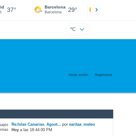
id
Barcelona
Sevilla
37°
29°
39°
d
Barcelona
Sevilla
ºC
Iniciar sesión
Registrarse
Re:Islas Canarias. Agost...
por
saritaa_meteo
ajes
Hoy
a las 18:44:00 PM
emas