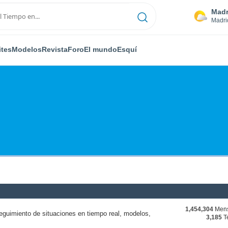
Madr
Madri
ites
Modelos
Revista
Foro
El mundo
Esquí
1,454,304
Mens
eguimiento de situaciones en tiempo real, modelos,
3,185
T