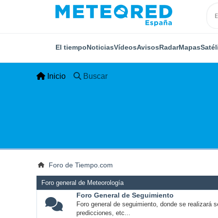
El tiempo
Noticias
Vídeos
Avisos
Radar
Mapas
Satél
Inicio
Buscar
Foro de Tiempo.com
Foro general de Meteorología
Foro General de Seguimiento
Foro general de seguimiento, donde se realizará s
predicciones, etc...