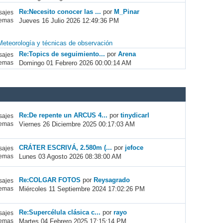
Re:Necesito conocer las ...
por
M_Pinar
ajes
Jueves 16 Julio 2026 12:49:36 PM
emas
Meteorología y técnicas de observación
Re:Topics de seguimiento...
por
Arena
ajes
Domingo 01 Febrero 2026 00:00:14 AM
emas
Re:De repente un ARCUS 4...
por
tinydicarl
ajes
Viernes 26 Diciembre 2025 00:17:03 AM
emas
CRÁTER ESCRIVÁ, 2.580m (...
por
jefoce
ajes
Lunes 03 Agosto 2026 08:38:00 AM
emas
Re:COLGAR FOTOS
por
Reysagrado
ajes
Miércoles 11 Septiembre 2024 17:02:26 PM
emas
Re:Supercélula clásica c...
por
rayo
ajes
Martes 04 Febrero 2025 17:15:14 PM
emas