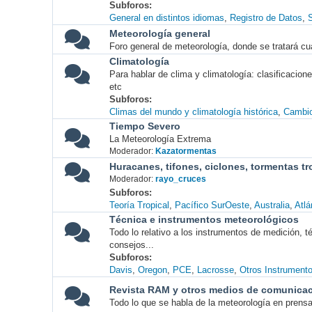
Subforos
General en distintos idiomas
Registro de Datos
S
Meteorología general
Foro general de meteorología, donde se tratará cu
Climatología
Para hablar de clima y climatología: clasificacio
etc
Subforos
Climas del mundo y climatología histórica
Cambio
Tiempo Severo
La Meteorología Extrema
Moderador:
Kazatormentas
Huracanes, tifones, ciclones, tormentas tr
Moderador:
rayo_cruces
Subforos
Teoría Tropical
Pacífico SurOeste
Australia
Atlá
Técnica e instrumentos meteorológicos
Todo lo relativo a los instrumentos de medición, 
consejos...
Subforos
Davis
Oregon
PCE
Lacrosse
Otros Instrument
Revista RAM y otros medios de comunica
Todo lo que se habla de la meteorología en prensa, 