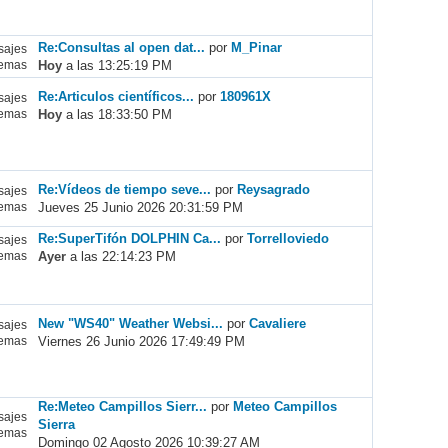
Re:Consultas al open dat...
por
M_Pinar
ajes
Hoy
a las 13:25:19 PM
emas
Re:Articulos científicos...
por
180961X
ajes
Hoy
a las 18:33:50 PM
emas
Re:Vídeos de tiempo seve...
por
Reysagrado
ajes
Jueves 25 Junio 2026 20:31:59 PM
emas
Re:SuperTifón DOLPHIN Ca...
por
Torrelloviedo
ajes
Ayer
a las 22:14:23 PM
emas
New "WS40" Weather Websi...
por
Cavaliere
ajes
Viernes 26 Junio 2026 17:49:49 PM
emas
Re:Meteo Campillos Sierr...
por
Meteo Campillos
ajes
Sierra
emas
Domingo 02 Agosto 2026 10:39:27 AM