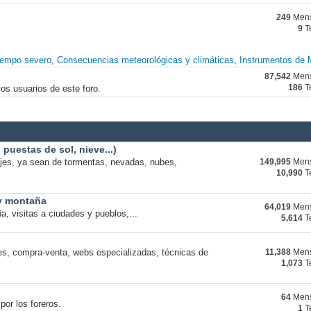
249
Mens
9
T
iempo severo
Consecuencias meteorológicas y climáticas
Instrumentos de 
87,542
Mens
os usuarios de este foro.
186
T
puestas de sol, nieve...)
ajes, ya sean de tormentas, nevadas, nubes,
149,995
Mens
10,990
T
 y montaña
64,019
Mens
a, visitas a ciudades y pueblos,...
5,614
T
s, compra-venta, webs especializadas, técnicas de
11,388
Mens
1,073
T
64
Mens
por los foreros.
1
T