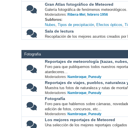
Gran Atlas fotográfico de Meteored
Galería fotográfica de fenómenos meteorológicos.
Moderadores:
Ribera-Met
,
febrero 1956
Subforos
Nubes
Tipos de precipitación
Efectos ópticos
T
Sala de lectura
Recopilación de los mejores asuntos creados por l
Fotografia
Reportajes de meteorología (kazas, nubes, 
Foro para que publiquemos todos nuestros report
atardeceres...
Moderadores:
Nambroque
,
Punsuly
Reportajes de viajes, pueblos, naturaleza
Muestra tus fotos de naturaleza y rutas de montañ
Moderadores:
Nambroque
,
Punsuly
Fotografía
Foro para que hablemos sobre cámaras, novedade
edición de fotos, concursos, etc...
Moderadores:
Nambroque
,
Punsuly
Los mejores reportajes de Meteored
Una selección de los mejores reportajes colgados 