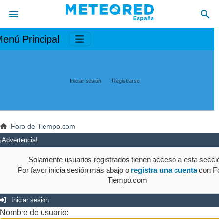
enú Principal
Iniciar sesión
Registrarse
Foro de Tiempo.com
¡Advertencia!
Solamente usuarios registrados tienen acceso a esta secci
Por favor inicia sesión más abajo o
registra una cuenta
con Fo
Tiempo.com
Iniciar sesión
Nombre de usuario: