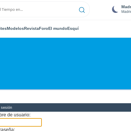
Madr
Madri
ites
Modelos
Revista
Foro
El mundo
Esquí
r sesión
re de usuario:
raseña: