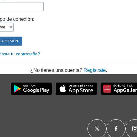
po de conexión:
daste tu contraseña?
¿No tienes una cuenta?
Regístrate
.