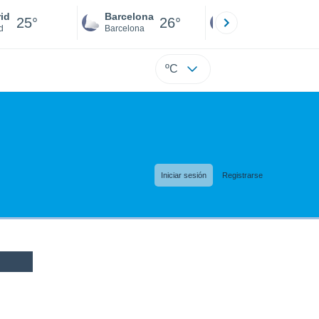
id
Barcelona
Sevilla
25°
26°
26°
d
Barcelona
Sevilla
ºC
Iniciar sesión
Registrarse