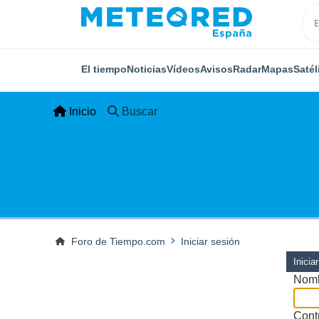
El tiempo
Noticias
Vídeos
Avisos
Radar
Mapas
Satél
Inicio
Buscar
Foro de Tiempo.com
Iniciar sesión
Inicia
Nomb
Cont