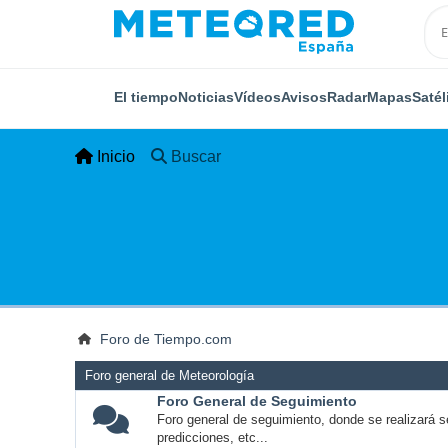
El tiempo
Noticias
Vídeos
Avisos
Radar
Mapas
Satél
Inicio
Buscar
Foro de Tiempo.com
Foro general de Meteorología
Foro General de Seguimiento
Foro general de seguimiento, donde se realizará s
predicciones, etc...