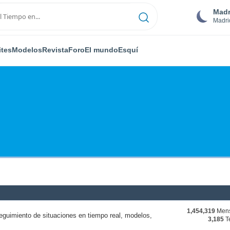
Madr
Madri
ites
Modelos
Revista
Foro
El mundo
Esquí
1,454,319
Mens
eguimiento de situaciones en tiempo real, modelos,
3,185
T