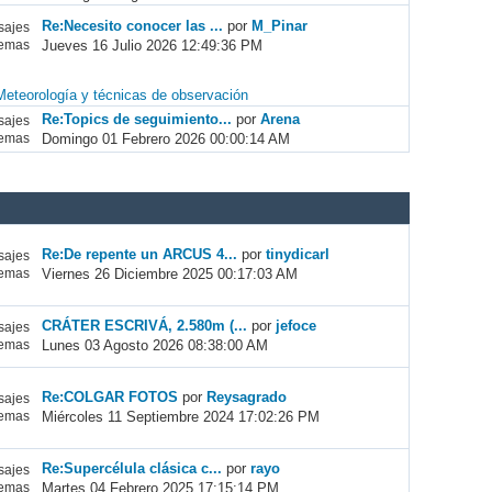
Re:Necesito conocer las ...
por
M_Pinar
ajes
Jueves 16 Julio 2026 12:49:36 PM
emas
Meteorología y técnicas de observación
Re:Topics de seguimiento...
por
Arena
ajes
Domingo 01 Febrero 2026 00:00:14 AM
emas
Re:De repente un ARCUS 4...
por
tinydicarl
ajes
Viernes 26 Diciembre 2025 00:17:03 AM
emas
CRÁTER ESCRIVÁ, 2.580m (...
por
jefoce
ajes
Lunes 03 Agosto 2026 08:38:00 AM
emas
Re:COLGAR FOTOS
por
Reysagrado
ajes
Miércoles 11 Septiembre 2024 17:02:26 PM
emas
Re:Supercélula clásica c...
por
rayo
ajes
Martes 04 Febrero 2025 17:15:14 PM
emas