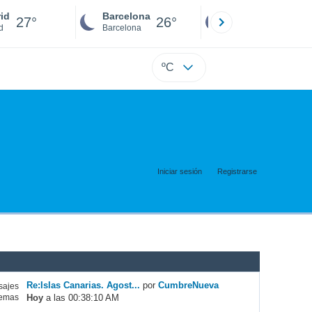
id
Barcelona
Sevilla
27°
26°
26°
d
Barcelona
Sevilla
ºC
Iniciar sesión
Registrarse
Re:Islas Canarias. Agost...
por
CumbreNueva
ajes
Hoy
a las 00:38:10 AM
emas