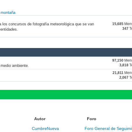
y montaña
a los concursos de fotografía meteorológica que se van
15,685
Mens
347
T
 entidades.
97,150
Mens
y medio ambiente.
3,818
T
21,811
Mens
2,067
T
Autor
Foro
CumbreNueva
Foro General de Seguimi