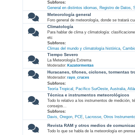
Subforos
General en distintos idiomas
Registro de Datos
S
Meteorología general
Foro general de meteorología, donde se tratará cu
Climatología
Para hablar de clima y climatología: clasificacio
etc
Subforos
Climas del mundo y climatología histórica
Cambio
Tiempo Severo
La Meteorología Extrema
Moderador:
Kazatormentas
Huracanes, tifones, ciclones, tormentas tr
Moderador:
rayo_cruces
Subforos
Teoría Tropical
Pacífico SurOeste
Australia
Atlá
Técnica e instrumentos meteorológicos
Todo lo relativo a los instrumentos de medición, 
consejos...
Subforos
Davis
Oregon
PCE
Lacrosse
Otros Instrument
Revista RAM y otros medios de comunica
Todo lo que se habla de la meteorología en prensa, 