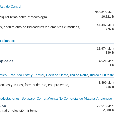
ala de Control
305,015
Mens
alquier tema sobre meteorología.
16,221
T
43,447
Mens
nes, seguimiento de indicadores y elementos climáticos,
776
T
 climático
12,974
Mens
130
T
opicales
4,520
Mens
3
T
ntico
Pacífico Este y Central
Pacífico Oeste
Índico Norte
Índico SurOeste
1,490
Mens
técnicas y trucos, formas de uso, compra-venta,
215
T
os/Estaciones
Software
Compra/Venta No Comercial de Material Aficionado
ción
22,513
Mens
radio, televisión, internet...
2,088
T