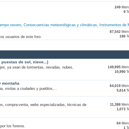
249
Mens
9
T
iempo severo
Consecuencias meteorológicas y climáticas
Instrumentos de 
87,542
Mens
os usuarios de este foro.
186
T
puestas de sol, nieve...)
ajes, ya sean de tormentas, nevadas, nubes,
149,995
Mens
10,990
T
 y montaña
64,019
Mens
a, visitas a ciudades y pueblos,...
5,614
T
s, compra-venta, webs especializadas, técnicas de
11,388
Mens
1,073
T
64
Mens
por los foreros.
1
T