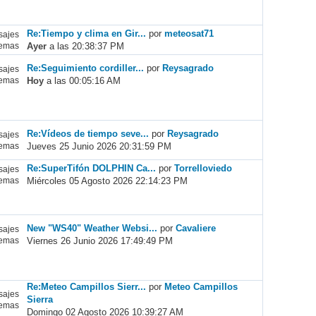
Re:Tiempo y clima en Gir...
por
meteosat71
ajes
Ayer
a las 20:38:37 PM
emas
Re:Seguimiento cordiller...
por
Reysagrado
ajes
Hoy
a las 00:05:16 AM
emas
Re:Vídeos de tiempo seve...
por
Reysagrado
ajes
Jueves 25 Junio 2026 20:31:59 PM
emas
Re:SuperTifón DOLPHIN Ca...
por
Torrelloviedo
ajes
Miércoles 05 Agosto 2026 22:14:23 PM
emas
New "WS40" Weather Websi...
por
Cavaliere
ajes
Viernes 26 Junio 2026 17:49:49 PM
emas
Re:Meteo Campillos Sierr...
por
Meteo Campillos
ajes
Sierra
emas
Domingo 02 Agosto 2026 10:39:27 AM