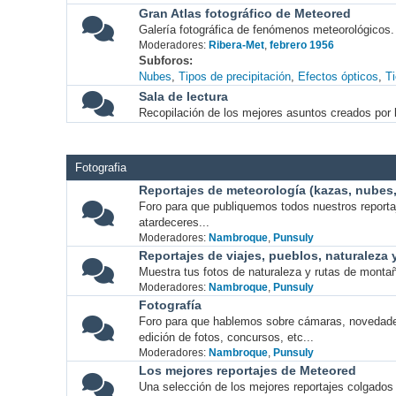
Gran Atlas fotográfico de Meteored
Galería fotográfica de fenómenos meteorológicos.
Moderadores:
Ribera-Met
,
febrero 1956
Subforos
Nubes
Tipos de precipitación
Efectos ópticos
T
Sala de lectura
Recopilación de los mejores asuntos creados por l
Fotografia
Reportajes de meteorología (kazas, nubes, 
Foro para que publiquemos todos nuestros report
atardeceres...
Moderadores:
Nambroque
,
Punsuly
Reportajes de viajes, pueblos, naturaleza
Muestra tus fotos de naturaleza y rutas de montañ
Moderadores:
Nambroque
,
Punsuly
Fotografía
Foro para que hablemos sobre cámaras, novedade
edición de fotos, concursos, etc...
Moderadores:
Nambroque
,
Punsuly
Los mejores reportajes de Meteored
Una selección de los mejores reportajes colgados 