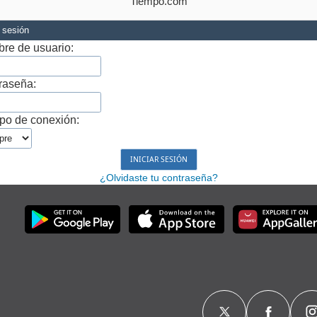
Tiempo.com
r sesión
re de usuario:
raseña:
po de conexión:
¿Olvidaste tu contraseña?