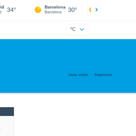
id
Barcelona
Sevilla
34°
30°
36°
d
Barcelona
Sevilla
ºC
Iniciar sesión
Registrarse
e