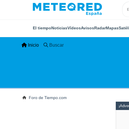
El tiempo
Noticias
Vídeos
Avisos
Radar
Mapas
Satél
Inicio
Buscar
Foro de Tiempo.com
¡Adver