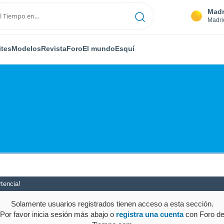
Madr
Madri
ites
Modelos
Revista
Foro
El mundo
Esquí
tencia!
Solamente usuarios registrados tienen acceso a esta sección.
Por favor inicia sesión más abajo o
registra una cuenta
con Foro d