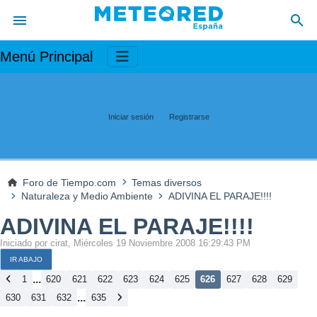
Menú Principal
Iniciar sesión
Registrarse
Foro de Tiempo.com
Temas diversos
Naturaleza y Medio Ambiente
ADIVINA EL PARAJE!!!!
ADIVINA EL PARAJE!!!!
Iniciado por cirat, Miércoles 19 Noviembre 2008 16:29:43 PM
IR ABAJO
...
1
620
621
622
623
624
625
626
627
628
629
...
630
631
632
635