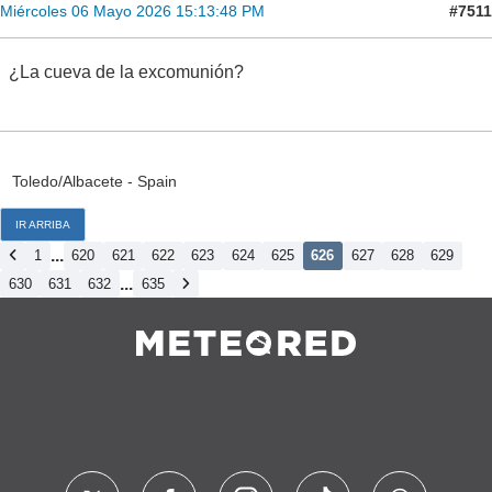
#7511
Miércoles 06 Mayo 2026 15:13:48 PM
¿La cueva de la excomunión?
Toledo/Albacete - Spain
IR ARRIBA
...
1
620
621
622
623
624
625
626
627
628
629
...
630
631
632
635