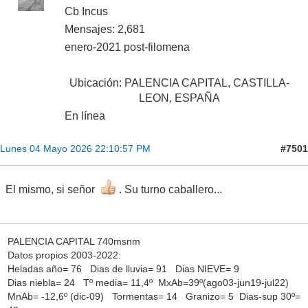
Cb Incus
Mensajes: 2,681
enero-2021 post-filomena
Ubicación: PALENCIA CAPITAL, CASTILLA-
LEON, ESPAÑA
En línea
#7501
Lunes 04 Mayo 2026 22:10:57 PM
El mismo, si señor
. Su turno caballero...
PALENCIA CAPITAL 740msnm
Datos propios 2003-2022:
Heladas año= 76 Dias de lluvia= 91 Dias NIEVE= 9
Dias niebla= 24 Tº media= 11,4º MxAb=39º(ago03-jun19-jul22)
MnAb= -12,6º (dic-09) Tormentas= 14 Granizo= 5 Dias-sup 30º=