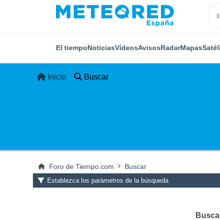
El tiempo
Noticias
Vídeos
Avisos
Radar
Mapas
Satél
Inicio
Buscar
Foro de Tiempo.com
Buscar
Establezca los parámetros de la búsqueda
Buscar