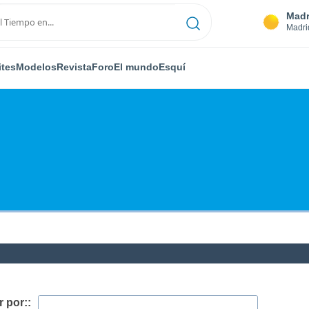
Madr
Madri
ites
Modelos
Revista
Foro
El mundo
Esquí
 por::