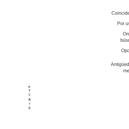
Coincide
Por u
Or
bús
Opc
Antigüed
me