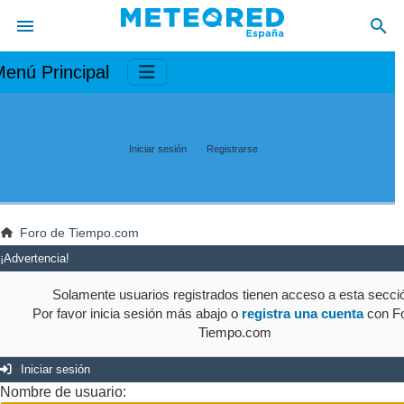
enú Principal
Iniciar sesión
Registrarse
Foro de Tiempo.com
¡Advertencia!
Solamente usuarios registrados tienen acceso a esta secci
Por favor inicia sesión más abajo o
registra una cuenta
con Fo
Tiempo.com
Iniciar sesión
Nombre de usuario: