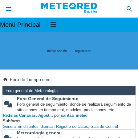
Menú Principal
Iniciar sesión
Registrarse
Foro de Tiempo.com
Foro general de Meteorología
Foro General de Seguimiento
Foro general de seguimiento, donde se realizará seguimiento de
situaciones en tiempo real, modelos, predicciones, etc...
Re:Islas Canarias. Agost...
por
saritaa_meteo
Subforos
General en distintos idiomas
Registro de Datos
Sala de Control
Meteorología general