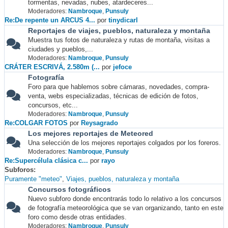
tormentas, nevadas, nubes, atardeceres...
Moderadores:
Nambroque
,
Punsuly
Re:De repente un ARCUS 4...
por
tinydicarl
Reportajes de viajes, pueblos, naturaleza y montaña
Muestra tus fotos de naturaleza y rutas de montaña, visitas a
ciudades y pueblos,...
Moderadores:
Nambroque
,
Punsuly
CRÁTER ESCRIVÁ, 2.580m (...
por
jefoce
Fotografía
Foro para que hablemos sobre cámaras, novedades, compra-
venta, webs especializadas, técnicas de edición de fotos,
concursos, etc...
Moderadores:
Nambroque
,
Punsuly
Re:COLGAR FOTOS
por
Reysagrado
Los mejores reportajes de Meteored
Una selección de los mejores reportajes colgados por los foreros.
Moderadores:
Nambroque
,
Punsuly
Re:Supercélula clásica c...
por
rayo
Subforos
Puramente "meteo"
Viajes, pueblos, naturaleza y montaña
Concursos fotográficos
Nuevo subforo donde encontrarás todo lo relativo a los concursos
de fotografía meteorológica que se van organizando, tanto en este
foro como desde otras entidades.
Moderadores:
Nambroque
,
Punsuly