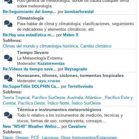
Foro general de meteorología, donde se tratará cualquier tema
sobre meteorología.
Re:Seguimiento del tiemp...
por
bomberforestal
Climatología
Para hablar de clima y climatología: clasificaciones, seguimiento
de indicadores y elementos climáticos, etc
Re:Hay una estadística m...
por
Meteo X
Subforos
Climas del mundo y climatología histórica
Cambio climático
Tiempo Severo
La Meteorología Extrema
Moderador:
Kazatormentas
Re:Vídeos de tiempo seve...
por
Reysagrado
Huracanes, tifones, ciclones, tormentas tropicales
Moderador:
rayo_cruces
Re:SuperTifón DOLPHIN Ca...
por
Torrelloviedo
Subforos
Teoría Tropical
Pacífico SurOeste
Australia
Atlántico
Pacífico Este y
Central
Pacífico Oeste
Índico Norte
Índico SurOeste
Técnica e instrumentos meteorológicos
Todo lo relativo a los instrumentos de medición, técnicas y
trucos, formas de uso, compra-venta, consejos...
New "WS40" Weather Websi...
por
Cavaliere
Subforos
Davis
Oregon
PCE
Lacrosse
Otros Instrumentos/Estaciones