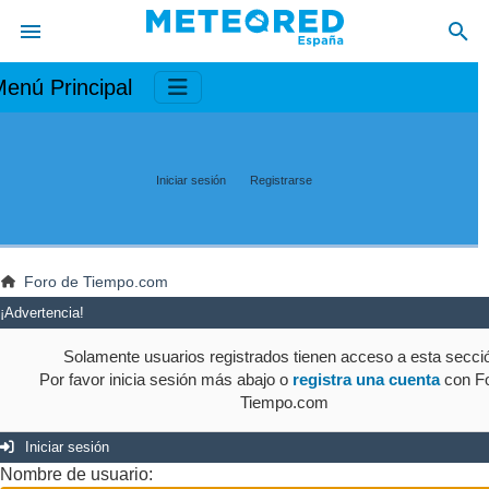
enú Principal
Iniciar sesión
Registrarse
Foro de Tiempo.com
¡Advertencia!
Solamente usuarios registrados tienen acceso a esta secci
Por favor inicia sesión más abajo o
registra una cuenta
con Fo
Tiempo.com
Iniciar sesión
Nombre de usuario: