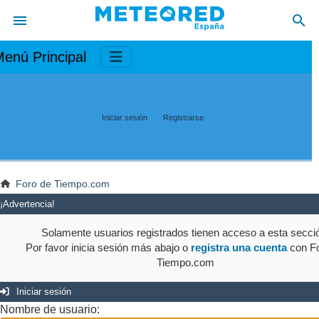
enú Principal
Iniciar sesión
Registrarse
Foro de Tiempo.com
¡Advertencia!
Solamente usuarios registrados tienen acceso a esta secci
Por favor inicia sesión más abajo o
registra una cuenta
con Fo
Tiempo.com
Iniciar sesión
Nombre de usuario: