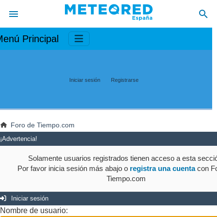
enú Principal
Iniciar sesión
Registrarse
Foro de Tiempo.com
¡Advertencia!
Solamente usuarios registrados tienen acceso a esta secci
Por favor inicia sesión más abajo o
registra una cuenta
con Fo
Tiempo.com
Iniciar sesión
Nombre de usuario: