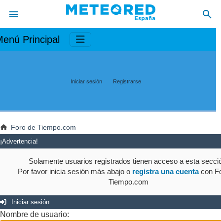
enú Principal
Iniciar sesión
Registrarse
Foro de Tiempo.com
¡Advertencia!
Solamente usuarios registrados tienen acceso a esta secci
Por favor inicia sesión más abajo o
registra una cuenta
con Fo
Tiempo.com
Iniciar sesión
Nombre de usuario: