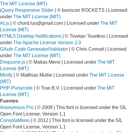
The MIT License (MIT)
jQuery Responsive Slider
| © booncon ROCKETS | Licensed
under
The MIT License (MIT)
At.js
| ©
chord.luo@gmail.com
| Licensed under
The MIT
License (MIT)
HTML5 Desktop Notifications
| © Tsvetan Tsvetkov | Licensed
under
The Apache License Version 2.0
GAuth Code Generator/Validator
| © Chris Cornutt | Licensed
under
The MIT License (MIT)
Dropzone.js
| © Matias Meno | Licensed under
The MIT
License (MIT)
Minify
| © Matthias Mullie | Licensed under
The MIT License
(MIT)
PHP-Punycode
| © True B.V. | Licensed under
The MIT
License (MIT)
Fuentes
Anonymous Pro
| © 2009 | This font is licensed under the SIL
Open Font License, Version 1.1
ConsolaMono
| © 2012 | This font is licensed under the SIL
Open Font License, Version 1.1