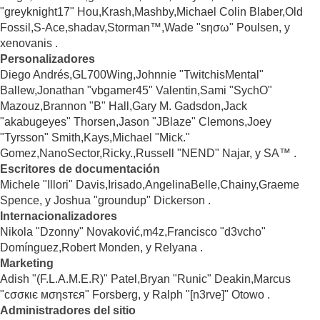
"greyknight17" Hou,Krash,Mashby,Michael Colin Blaber,Old
Fossil,S-Ace,shadav,Storman™,Wade "sησω" Poulsen, y
xenovanis .
Personalizadores
Diego Andrés,GL700Wing,Johnnie "TwitchisMental"
Ballew,Jonathan "vbgamer45" Valentin,Sami "SychO"
Mazouz,Brannon "B" Hall,Gary M. Gadsdon,Jack
"akabugeyes" Thorsen,Jason "JBlaze" Clemons,Joey
"Tyrsson" Smith,Kays,Michael "Mick."
Gomez,NanoSector,Ricky.,Russell "NEND" Najar, y SA™ .
Escritores de documentación
Michele "Illori" Davis,Irisado,AngelinaBelle,Chainy,Graeme
Spence, y Joshua "groundup" Dickerson .
Internacionalizadores
Nikola "Dzonny" Novaković,m4z,Francisco "d3vcho"
Domínguez,Robert Monden, y Relyana .
Marketing
Adish "(F.L.A.M.E.R)" Patel,Bryan "Runic" Deakin,Marcus
"cσσкιє мσηѕтєя" Forsberg, y Ralph "[n3rve]" Otowo .
Administradores del sitio