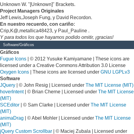
Unknown W. "[Unknown]" Brackets.
Project Managers Originales
Jeff Lewis,Joseph Fung, y David Recordon.
En nuestro recuerdo, con cariño:
Crip,K@,metallica48423, y Paul_Pauline .
Y para todos los que hayamos podido omitir, ¡gracias!
Software/Gráficos
Gráficos
Fugue Icons
| © 2012 Yusuke Kamiyamane | These icons are
licensed under a Creative Commons Attribution 3.0 License
Oxygen Icons
| These icons are licensed under
GNU LGPLv3
Software
JQuery
| © John Resig | Licensed under
The MIT License (MIT)
hoverIntent
| © Brian Cherne | Licensed under
The MIT License
(MIT)
SCEditor
| © Sam Clarke | Licensed under
The MIT License
(MIT)
animaDrag
| © Abel Mohler | Licensed under
The MIT License
(MIT)
jQuery Custom Scrollbar
| © Maciej Zubala | Licensed under