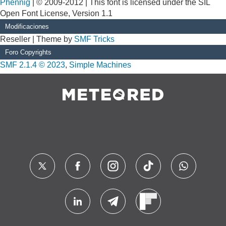
Phennig
| © 2009-2012 | This font is licensed under the SIL
Open Font License, Version 1.1
Modificaciones
Reseller | Theme by
SMF Tricks
Foro Copyrights
SMF 2.1.4 © 2023
,
Simple Machines