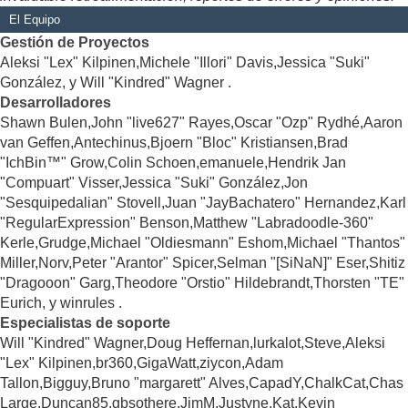
El Equipo
Gestión de Proyectos
Aleksi "Lex" Kilpinen,Michele "Illori" Davis,Jessica "Suki"
González, y Will "Kindred" Wagner .
Desarrolladores
Shawn Bulen,John "live627" Rayes,Oscar "Ozp" Rydhé,Aaron
van Geffen,Antechinus,Bjoern "Bloc" Kristiansen,Brad
"IchBin™" Grow,Colin Schoen,emanuele,Hendrik Jan
"Compuart" Visser,Jessica "Suki" González,Jon
"Sesquipedalian" Stovell,Juan "JayBachatero" Hernandez,Karl
"RegularExpression" Benson,Matthew "Labradoodle-360"
Kerle,Grudge,Michael "Oldiesmann" Eshom,Michael "Thantos"
Miller,Norv,Peter "Arantor" Spicer,Selman "[SiNaN]" Eser,Shitiz
"Dragooon" Garg,Theodore "Orstio" Hildebrandt,Thorsten "TE"
Eurich, y winrules .
Especialistas de soporte
Will "Kindred" Wagner,Doug Heffernan,lurkalot,Steve,Aleksi
"Lex" Kilpinen,br360,GigaWatt,ziycon,Adam
Tallon,Bigguy,Bruno "margarett" Alves,CapadY,ChalkCat,Chas
Large,Duncan85,gbsothere,JimM,Justyne,Kat,Kevin