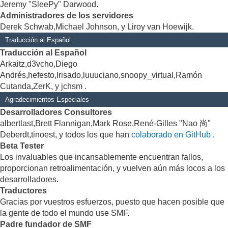
Jeremy "SleePy" Darwood.
Administradores de los servidores
Derek Schwab,Michael Johnson, y Liroy van Hoewijk.
Traducción al Español
Traducción al Español
Arkaitz,d3vcho,Diego
Andrés,hefesto,Irisado,luuuciano,snoopy_virtual,Ramón
Cutanda,ZerK, y jchsm .
Agradecimientos Especiales
Desarrolladores Consultores
albertlast,Brett Flannigan,Mark Rose,René-Gilles "Nao 尚"
Deberdt,tinoest, y todos los que han
colaborado en GitHub
.
Beta Tester
Los invaluables que incansablemente encuentran fallos,
proporcionan retroalimentación, y vuelven aún más locos a los
desarrolladores.
Traductores
Gracias por vuestros esfuerzos, puesto que hacen posible que
la gente de todo el mundo use SMF.
Padre fundador de SMF