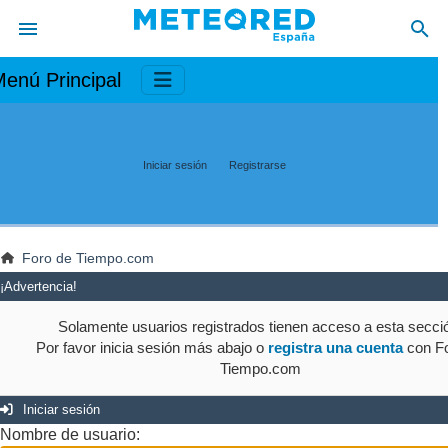
enú Principal
Iniciar sesión
Registrarse
Foro de Tiempo.com
¡Advertencia!
Solamente usuarios registrados tienen acceso a esta secci
Por favor inicia sesión más abajo o
registra una cuenta
con Fo
Tiempo.com
Iniciar sesión
Nombre de usuario: