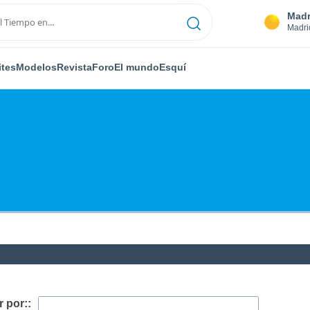
Madr
Madri
ites
Modelos
Revista
Foro
El mundo
Esquí
 por::