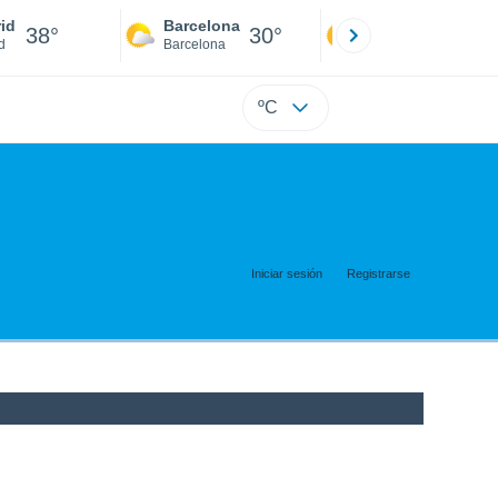
id
Barcelona
Sevilla
38°
30°
41°
d
Barcelona
Sevilla
ºC
Iniciar sesión
Registrarse