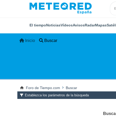
El tiempo
Noticias
Vídeos
Avisos
Radar
Mapas
Satél
Inicio
Buscar
Foro de Tiempo.com
Buscar
Establezca los parámetros de la búsqueda
Buscar