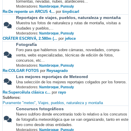
tormentas, nevadas, nubes, atardeceres...
Moderadores:
Nambroque
,
Punsuly
Re:De repente un ARCUS 4...
por
tinydicarl
Reportajes de viajes, pueblos, naturaleza y montaña
Muestra tus fotos de naturaleza y rutas de montaña, visitas a
ciudades y pueblos,...
Moderadores:
Nambroque
,
Punsuly
CRÁTER ESCRIVÁ, 2.580m (...
por
jefoce
Fotografía
Foro para que hablemos sobre cámaras, novedades, compra-
venta, webs especializadas, técnicas de edición de fotos,
concursos, etc...
Moderadores:
Nambroque
,
Punsuly
Re:COLGAR FOTOS
por
Reysagrado
Los mejores reportajes de Meteored
Una selección de los mejores reportajes colgados por los foreros.
Moderadores:
Nambroque
,
Punsuly
Re:Supercélula clásica c...
por
rayo
Subforos
Puramente "meteo"
Viajes, pueblos, naturaleza y montaña
Concursos fotográficos
Nuevo subforo donde encontrarás todo lo relativo a los concursos
de fotografía meteorológica que se van organizando, tanto en este
foro como desde otras entidades.
Moderadores:
Nambroque
,
Punsuly