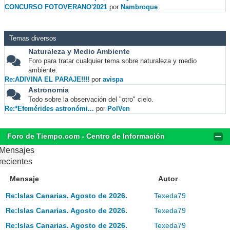
CONCURSO FOTOVERANO'2021
por
Nambroque
Temas diversos
Naturaleza y Medio Ambiente
Foro para tratar cualquier tema sobre naturaleza y medio
ambiente.
Re:ADIVINA EL PARAJE!!!!
por
avispa
Astronomía
Todo sobre la observación del "otro" cielo.
Re:*Efemérides astronómi...
por
PolVen
Foro de Tiempo.com - Centro de Información
Mensajes
recientes
Mensaje
Autor
Re:Islas Canarias. Agosto de 2026.
Texeda79
Re:Islas Canarias. Agosto de 2026.
Texeda79
Re:Islas Canarias. Agosto de 2026.
Texeda79