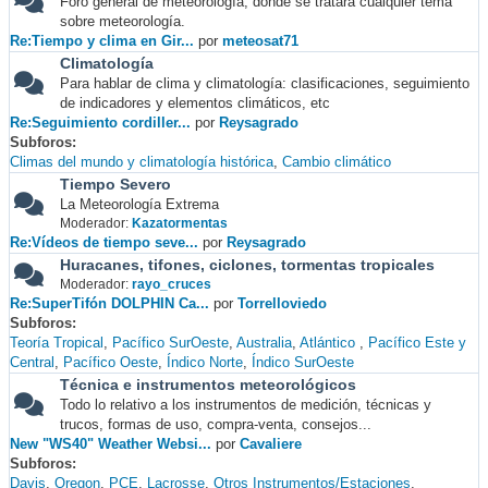
Foro general de meteorología, donde se tratará cualquier tema
sobre meteorología.
Re:Tiempo y clima en Gir...
por
meteosat71
Climatología
Para hablar de clima y climatología: clasificaciones, seguimiento
de indicadores y elementos climáticos, etc
Re:Seguimiento cordiller...
por
Reysagrado
Subforos
Climas del mundo y climatología histórica
Cambio climático
Tiempo Severo
La Meteorología Extrema
Moderador:
Kazatormentas
Re:Vídeos de tiempo seve...
por
Reysagrado
Huracanes, tifones, ciclones, tormentas tropicales
Moderador:
rayo_cruces
Re:SuperTifón DOLPHIN Ca...
por
Torrelloviedo
Subforos
Teoría Tropical
Pacífico SurOeste
Australia
Atlántico
Pacífico Este y
Central
Pacífico Oeste
Índico Norte
Índico SurOeste
Técnica e instrumentos meteorológicos
Todo lo relativo a los instrumentos de medición, técnicas y
trucos, formas de uso, compra-venta, consejos...
New "WS40" Weather Websi...
por
Cavaliere
Subforos
Davis
Oregon
PCE
Lacrosse
Otros Instrumentos/Estaciones