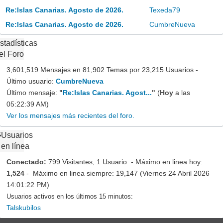
Re:Islas Canarias. Agosto de 2026.
Texeda79
Re:Islas Canarias. Agosto de 2026.
CumbreNueva
stadísticas
el Foro
3,601,519 Mensajes en 81,902 Temas por 23,215 Usuarios -
Último usuario:
CumbreNueva
Último mensaje:
"
Re:Islas Canarias. Agost...
"
(
Hoy
a las
05:22:39 AM)
Ver los mensajes más recientes del foro.
Usuarios
en línea
Conectado:
799 Visitantes, 1 Usuario - Máximo en linea hoy:
1,524
- Máximo en linea siempre: 19,147 (Viernes 24 Abril 2026
14:01:22 PM)
Usuarios activos en los últimos 15 minutos:
Talskubilos