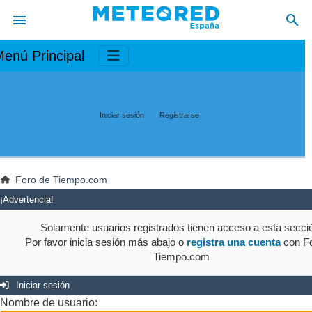
enú Principal
Iniciar sesión
Registrarse
Foro de Tiempo.com
¡Advertencia!
Solamente usuarios registrados tienen acceso a esta secci
Por favor inicia sesión más abajo o
registra una cuenta
con Fo
Tiempo.com
Iniciar sesión
Nombre de usuario: