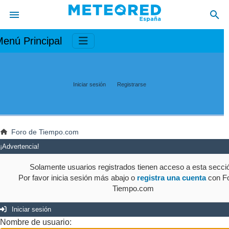
enú Principal
Iniciar sesión
Registrarse
Foro de Tiempo.com
¡Advertencia!
Solamente usuarios registrados tienen acceso a esta secci
Por favor inicia sesión más abajo o
registra una cuenta
con Fo
Tiempo.com
Iniciar sesión
Nombre de usuario: