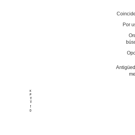
Coincide
Por u
Or
bús
Opc
Antigüed
me