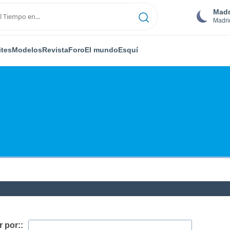
Madr
Madri
ites
Modelos
Revista
Foro
El mundo
Esquí
 por::