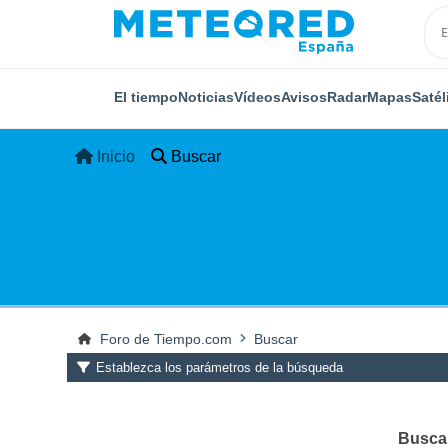
El tiempo
Noticias
Vídeos
Avisos
Radar
Mapas
Satél
Inicio
Buscar
Foro de Tiempo.com
Buscar
Establezca los parámetros de la búsqueda
Buscar