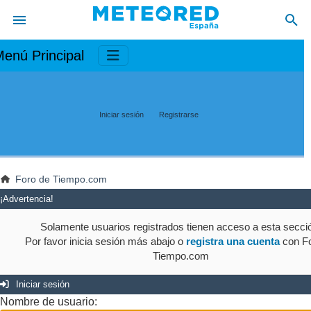
enú Principal
Iniciar sesión
Registrarse
Foro de Tiempo.com
¡Advertencia!
Solamente usuarios registrados tienen acceso a esta secci
Por favor inicia sesión más abajo o
registra una cuenta
con Fo
Tiempo.com
Iniciar sesión
Nombre de usuario: