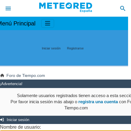
enú Principal
Iniciar sesión
Registrarse
Foro de Tiempo.com
¡Advertencia!
Solamente usuarios registrados tienen acceso a esta secci
Por favor inicia sesión más abajo o
registra una cuenta
con Fo
Tiempo.com
Iniciar sesión
Nombre de usuario: