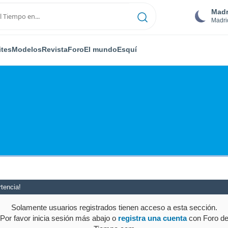
Madr
Madri
ites
Modelos
Revista
Foro
El mundo
Esquí
tencia!
Solamente usuarios registrados tienen acceso a esta sección.
Por favor inicia sesión más abajo o
registra una cuenta
con Foro d