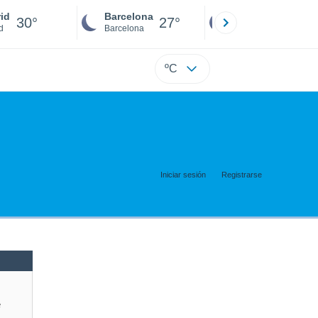
id
Barcelona
Sevilla
30°
27°
27°
d
Barcelona
Sevilla
ºC
Iniciar sesión
Registrarse
e