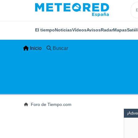
El tiempo
Noticias
Vídeos
Avisos
Radar
Mapas
Satél
Inicio
Buscar
Foro de Tiempo.com
¡Adver