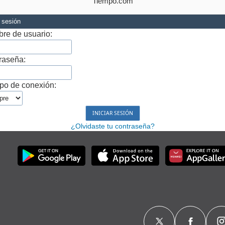
Tiempo.com
r sesión
re de usuario:
raseña:
po de conexión:
¿Olvidaste tu contraseña?