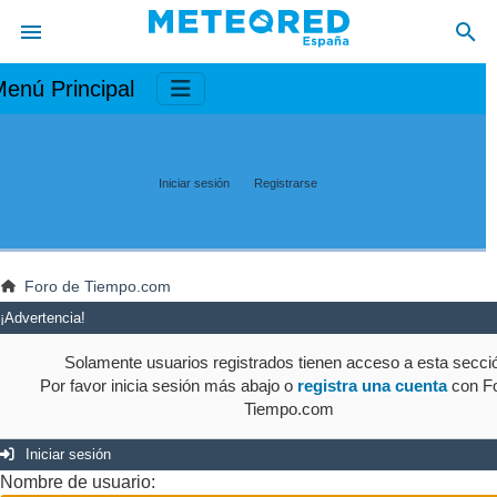
enú Principal
Iniciar sesión
Registrarse
Foro de Tiempo.com
¡Advertencia!
Solamente usuarios registrados tienen acceso a esta secci
Por favor inicia sesión más abajo o
registra una cuenta
con Fo
Tiempo.com
Iniciar sesión
Nombre de usuario: