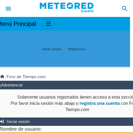
enú Principal
Iniciar sesión
Registrarse
Foro de Tiempo.com
¡Advertencia!
Solamente usuarios registrados tienen acceso a esta secci
Por favor inicia sesión más abajo o
registra una cuenta
con Fo
Tiempo.com
Iniciar sesión
Nombre de usuario: