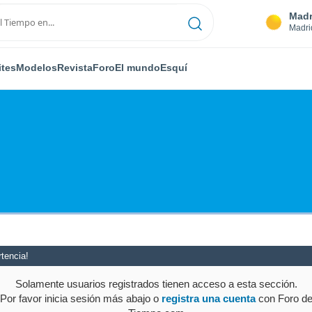
Madr
Madri
ites
Modelos
Revista
Foro
El mundo
Esquí
tencia!
Solamente usuarios registrados tienen acceso a esta sección.
Por favor inicia sesión más abajo o
registra una cuenta
con Foro d