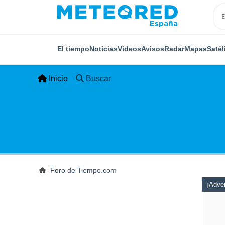
El tiempo
Noticias
Vídeos
Avisos
Radar
Mapas
Satél
Inicio
Buscar
Foro de Tiempo.com
¡Adver