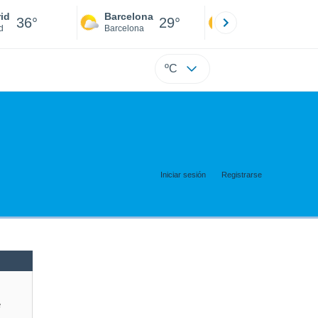
id
Barcelona
Sevilla
36°
29°
39°
d
Barcelona
Sevilla
ºC
Iniciar sesión
Registrarse
e