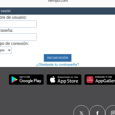
Tiempo.com
r sesión
re de usuario:
raseña:
po de conexión:
¿Olvidaste tu contraseña?