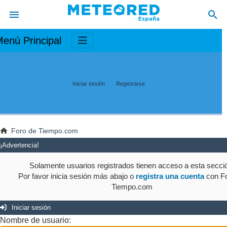
enú Principal
Iniciar sesión
Registrarse
Foro de Tiempo.com
¡Advertencia!
Solamente usuarios registrados tienen acceso a esta secci
Por favor inicia sesión más abajo o
registra una cuenta
con Fo
Tiempo.com
Iniciar sesión
Nombre de usuario: