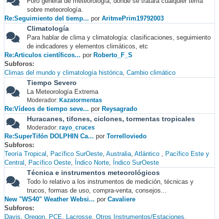
Foro general de meteorología, donde se tratará cualquier tema
sobre meteorología.
Re:Seguimiento del tiemp...
por
AritmePrim19792003
Climatología
Para hablar de clima y climatología: clasificaciones, seguimiento
de indicadores y elementos climáticos, etc
Re:Articulos científicos...
por
Roberto_F_S
Subforos
Climas del mundo y climatología histórica
Cambio climático
Tiempo Severo
La Meteorología Extrema
Moderador:
Kazatormentas
Re:Vídeos de tiempo seve...
por
Reysagrado
Huracanes, tifones, ciclones, tormentas tropicales
Moderador:
rayo_cruces
Re:SuperTifón DOLPHIN Ca...
por
Torrelloviedo
Subforos
Teoría Tropical
Pacífico SurOeste
Australia
Atlántico
Pacífico Este y
Central
Pacífico Oeste
Índico Norte
Índico SurOeste
Técnica e instrumentos meteorológicos
Todo lo relativo a los instrumentos de medición, técnicas y
trucos, formas de uso, compra-venta, consejos...
New "WS40" Weather Websi...
por
Cavaliere
Subforos
Davis
Oregon
PCE
Lacrosse
Otros Instrumentos/Estaciones