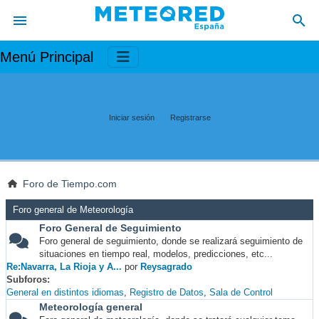
Menú Principal
Iniciar sesión
Registrarse
Foro de Tiempo.com
Foro general de Meteorología
Foro General de Seguimiento
Foro general de seguimiento, donde se realizará seguimiento de
situaciones en tiempo real, modelos, predicciones, etc...
Re:Navarra, La Rioja y A...
por
Reysagrado
Subforos
General en distintos idiomas
Registro de Datos
Sala de Control
Meteorología general