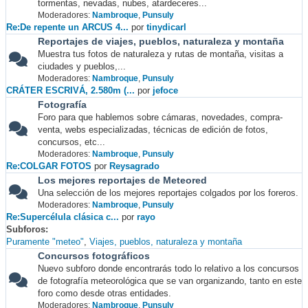
tormentas, nevadas, nubes, atardeceres...
Moderadores:
Nambroque
,
Punsuly
Re:De repente un ARCUS 4...
por
tinydicarl
Reportajes de viajes, pueblos, naturaleza y montaña
Muestra tus fotos de naturaleza y rutas de montaña, visitas a
ciudades y pueblos,...
Moderadores:
Nambroque
,
Punsuly
CRÁTER ESCRIVÁ, 2.580m (...
por
jefoce
Fotografía
Foro para que hablemos sobre cámaras, novedades, compra-
venta, webs especializadas, técnicas de edición de fotos,
concursos, etc...
Moderadores:
Nambroque
,
Punsuly
Re:COLGAR FOTOS
por
Reysagrado
Los mejores reportajes de Meteored
Una selección de los mejores reportajes colgados por los foreros.
Moderadores:
Nambroque
,
Punsuly
Re:Supercélula clásica c...
por
rayo
Subforos
Puramente "meteo"
Viajes, pueblos, naturaleza y montaña
Concursos fotográficos
Nuevo subforo donde encontrarás todo lo relativo a los concursos
de fotografía meteorológica que se van organizando, tanto en este
foro como desde otras entidades.
Moderadores:
Nambroque
,
Punsuly