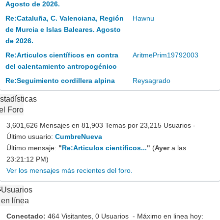
Agosto de 2026.
Re:Cataluña, C. Valenciana, Región
Hawnu
de Murcia e Islas Baleares. Agosto
de 2026.
Re:Articulos científicos en contra
AritmePrim19792003
del calentamiento antropogénico
Re:Seguimiento cordillera alpina
Reysagrado
stadísticas
el Foro
3,601,626 Mensajes en 81,903 Temas por 23,215 Usuarios -
Último usuario:
CumbreNueva
Último mensaje:
"
Re:Articulos científicos...
"
(
Ayer
a las
23:21:12 PM)
Ver los mensajes más recientes del foro.
Usuarios
en línea
Conectado:
464 Visitantes, 0 Usuarios - Máximo en linea hoy: