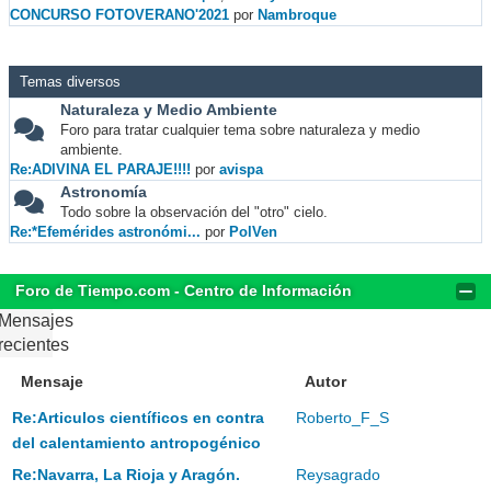
CONCURSO FOTOVERANO'2021
por
Nambroque
Temas diversos
Naturaleza y Medio Ambiente
Foro para tratar cualquier tema sobre naturaleza y medio
ambiente.
Re:ADIVINA EL PARAJE!!!!
por
avispa
Astronomía
Todo sobre la observación del "otro" cielo.
Re:*Efemérides astronómi...
por
PolVen
Foro de Tiempo.com - Centro de Información
Mensajes
recientes
Mensaje
Autor
Re:Articulos científicos en contra
Roberto_F_S
del calentamiento antropogénico
Re:Navarra, La Rioja y Aragón.
Reysagrado