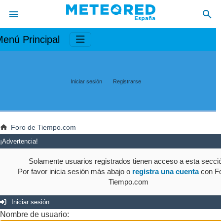
enú Principal
Iniciar sesión
Registrarse
Foro de Tiempo.com
¡Advertencia!
Solamente usuarios registrados tienen acceso a esta secci
Por favor inicia sesión más abajo o
registra una cuenta
con Fo
Tiempo.com
Iniciar sesión
Nombre de usuario: