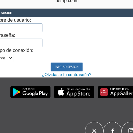
Tiempo.com
r sesión
re de usuario:
raseña:
po de conexión:
¿Olvidaste tu contraseña?