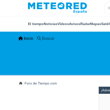
El tiempo
Noticias
Vídeos
Avisos
Radar
Mapas
Satél
Inicio
Buscar
Foro de Tiempo.com
¡Adver