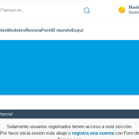
Madr
Madri
ites
Modelos
Revista
Foro
El mundo
Esquí
tencia!
Solamente usuarios registrados tienen acceso a esta sección.
Por favor inicia sesión más abajo o
registra una cuenta
con Foro d