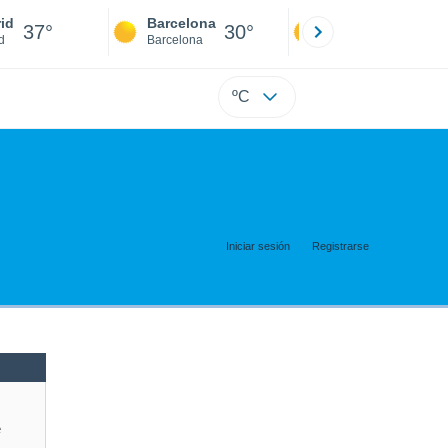
id
Barcelona
Sevilla
37°
30°
39°
d
Barcelona
Sevilla
ºC
Iniciar sesión
Registrarse
e