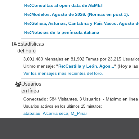
Re:Consultas al open data de AEMET
Re:Modelos. Agosto de 2026. (Normas en post 1).
Re:Galicia, Asturias, Cantabria y País Vasco. Agosto d
Re:Noticias de la península italiana
Estadísticas
del Foro
3,601,489 Mensajes en 81,902 Temas por 23,215 Usuarios 
Último mensaje:
"
Re:Castilla y León. Agos...
"
(
Hoy
a las
Ver los mensajes más recientes del foro.
Usuarios
en línea
Conectado:
584 Visitantes, 3 Usuarios - Máximo en linea
Usuarios activos en los últimos 15 minutos:
atabalau
,
Alcarria seca
,
M_Pinar