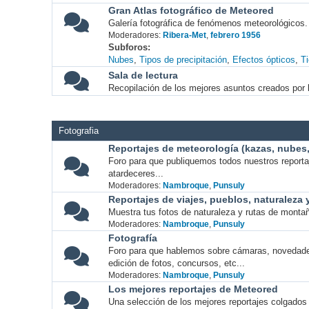
Gran Atlas fotográfico de Meteored
Galería fotográfica de fenómenos meteorológicos.
Moderadores:
Ribera-Met
,
febrero 1956
Subforos
Nubes
Tipos de precipitación
Efectos ópticos
T
Sala de lectura
Recopilación de los mejores asuntos creados por l
Fotografia
Reportajes de meteorología (kazas, nubes, 
Foro para que publiquemos todos nuestros report
atardeceres...
Moderadores:
Nambroque
,
Punsuly
Reportajes de viajes, pueblos, naturaleza
Muestra tus fotos de naturaleza y rutas de montañ
Moderadores:
Nambroque
,
Punsuly
Fotografía
Foro para que hablemos sobre cámaras, novedade
edición de fotos, concursos, etc...
Moderadores:
Nambroque
,
Punsuly
Los mejores reportajes de Meteored
Una selección de los mejores reportajes colgados 