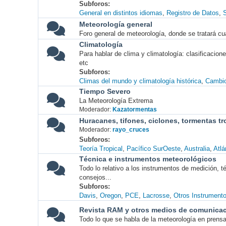
Subforos
General en distintos idiomas
Registro de Datos
S
Meteorología general
Foro general de meteorología, donde se tratará cu
Climatología
Para hablar de clima y climatología: clasificacio
etc
Subforos
Climas del mundo y climatología histórica
Cambio
Tiempo Severo
La Meteorología Extrema
Moderador:
Kazatormentas
Huracanes, tifones, ciclones, tormentas tr
Moderador:
rayo_cruces
Subforos
Teoría Tropical
Pacífico SurOeste
Australia
Atlá
Técnica e instrumentos meteorológicos
Todo lo relativo a los instrumentos de medición, 
consejos...
Subforos
Davis
Oregon
PCE
Lacrosse
Otros Instrument
Revista RAM y otros medios de comunica
Todo lo que se habla de la meteorología en prensa, 