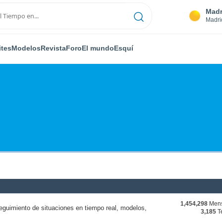
Madr
Madri
ites
Modelos
Revista
Foro
El mundo
Esquí
1,454,298
Mens
eguimiento de situaciones en tiempo real, modelos,
3,185
T