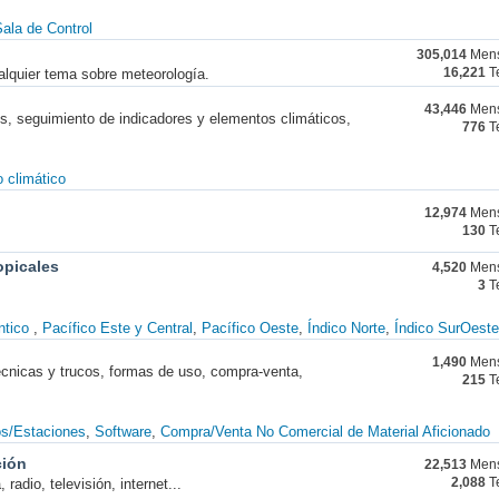
ala de Control
305,014
Mens
alquier tema sobre meteorología.
16,221
T
43,446
Mens
nes, seguimiento de indicadores y elementos climáticos,
776
T
 climático
12,974
Mens
130
T
opicales
4,520
Mens
3
T
ntico
Pacífico Este y Central
Pacífico Oeste
Índico Norte
Índico SurOeste
1,490
Mens
técnicas y trucos, formas de uso, compra-venta,
215
T
os/Estaciones
Software
Compra/Venta No Comercial de Material Aficionado
ción
22,513
Mens
radio, televisión, internet...
2,088
T