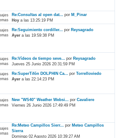
Re:Consultas al open dat...
por
M_Pinar
ajes
Hoy
a las 13:25:19 PM
emas
Re:Seguimiento cordiller...
por
Reysagrado
ajes
Ayer
a las 19:59:38 PM
emas
Re:Vídeos de tiempo seve...
por
Reysagrado
ajes
Jueves 25 Junio 2026 20:31:59 PM
emas
Re:SuperTifón DOLPHIN Ca...
por
Torrelloviedo
ajes
Ayer
a las 22:14:23 PM
emas
New "WS40" Weather Websi...
por
Cavaliere
ajes
Viernes 26 Junio 2026 17:49:49 PM
emas
Re:Meteo Campillos Sierr...
por
Meteo Campillos
ajes
Sierra
emas
Domingo 02 Agosto 2026 10:39:27 AM