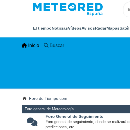
El tiempo
Noticias
Vídeos
Avisos
Radar
Mapas
Satél
Inicio
Buscar
Foro de Tiempo.com
Foro general de Meteorología
Foro General de Seguimiento
Foro general de seguimiento, donde se realizará s
predicciones, etc...