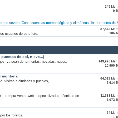
249
Mens
9
T
iempo severo
Consecuencias meteorológicas y climáticas
Instrumentos de 
87,542
Mens
os usuarios de este foro.
186
T
puestas de sol, nieve...)
ajes, ya sean de tormentas, nevadas, nubes,
149,995
Mens
10,990
T
 y montaña
64,019
Mens
a, visitas a ciudades y pueblos,...
5,614
T
s, compra-venta, webs especializadas, técnicas de
11,388
Mens
1,073
T
64
Mens
por los foreros.
1
T