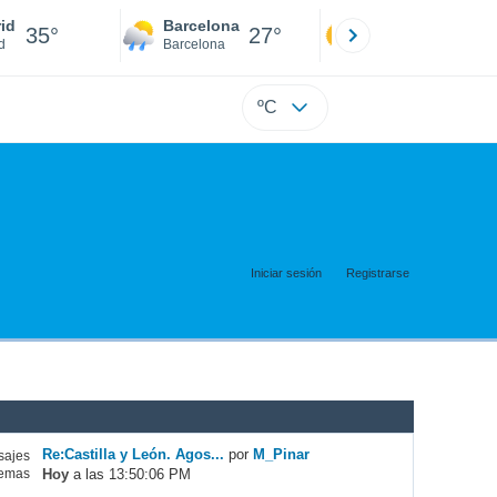
id
Barcelona
Sevilla
35°
27°
36°
d
Barcelona
Sevilla
ºC
Iniciar sesión
Registrarse
Re:Castilla y León. Agos...
por
M_Pinar
ajes
Hoy
a las 13:50:06 PM
emas