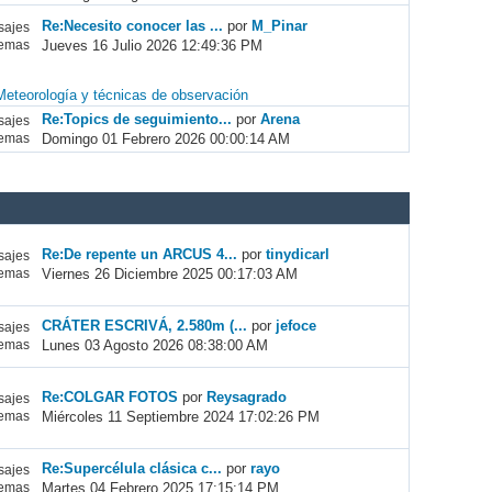
Re:Necesito conocer las ...
por
M_Pinar
ajes
Jueves 16 Julio 2026 12:49:36 PM
emas
Meteorología y técnicas de observación
Re:Topics de seguimiento...
por
Arena
ajes
Domingo 01 Febrero 2026 00:00:14 AM
emas
Re:De repente un ARCUS 4...
por
tinydicarl
ajes
Viernes 26 Diciembre 2025 00:17:03 AM
emas
CRÁTER ESCRIVÁ, 2.580m (...
por
jefoce
ajes
Lunes 03 Agosto 2026 08:38:00 AM
emas
Re:COLGAR FOTOS
por
Reysagrado
ajes
Miércoles 11 Septiembre 2024 17:02:26 PM
emas
Re:Supercélula clásica c...
por
rayo
ajes
Martes 04 Febrero 2025 17:15:14 PM
emas