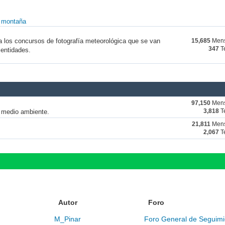
y montaña
a los concursos de fotografía meteorológica que se van
15,685
Mens
347
T
 entidades.
97,150
Mens
y medio ambiente.
3,818
T
21,811
Mens
2,067
T
Autor
Foro
M_Pinar
Foro General de Seguimi