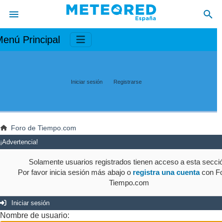
enú Principal
Iniciar sesión
Registrarse
Foro de Tiempo.com
¡Advertencia!
Solamente usuarios registrados tienen acceso a esta secci
Por favor inicia sesión más abajo o
registra una cuenta
con Fo
Tiempo.com
Iniciar sesión
Nombre de usuario: