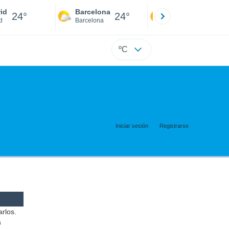
id
Barcelona
Sevilla
24°
24°
24°
d
Barcelona
Sevilla
ºC
Iniciar sesión
Registrarse
arlos.
a