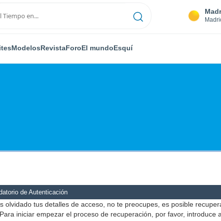
Madr
Madri
ites
Modelos
Revista
Foro
El mundo
Esquí
atorio de Autenticación
s olvidado tus detalles de acceso, no te preocupes, es posible recuper
Para iniciar empezar el proceso de recuperación, por favor, introduce 