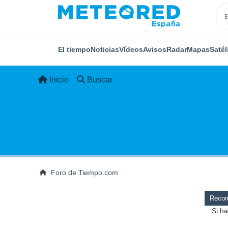
El tiempo
Noticias
Vídeos
Avisos
Radar
Mapas
Satél
Inicio
Buscar
Foro de Tiempo.com
Record
Si ha