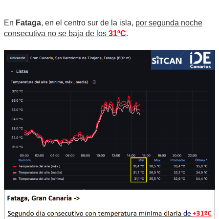
En
Fataga
, en el centro sur de la isla,
por segunda noche
consecutiva no se baja de los
31ºC
.