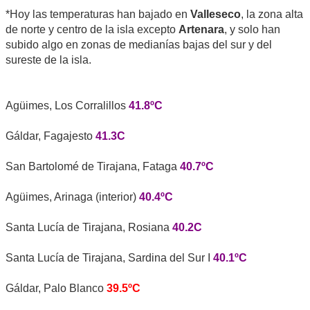
*Hoy las temperaturas han bajado en
Valleseco
, la zona alta
de norte y centro de la isla excepto
Artenara
, y solo han
subido algo en zonas de medianías bajas del sur y del
sureste de la isla.
Agüimes, Los Corralillos
41.8ºC
Gáldar, Fagajesto
41.3C
San Bartolomé de Tirajana, Fataga
40.7ºC
Agüimes, Arinaga (interior)
40.4ºC
Santa Lucía de Tirajana, Rosiana
40.2C
Santa Lucía de Tirajana, Sardina del Sur I
40.1ºC
Gáldar, Palo Blanco
39.5ºC