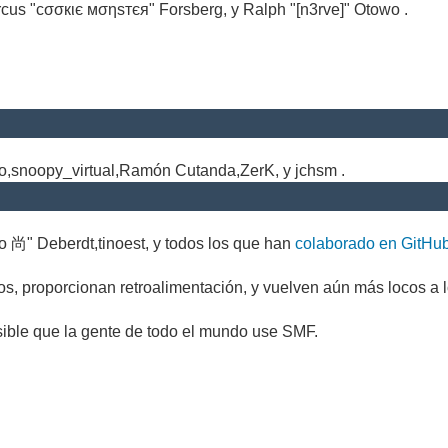
cus "cσσкιє мσηѕтєя" Forsberg, y Ralph "[n3rve]" Otowo .
.
no,snoopy_virtual,Ramón Cutanda,ZerK, y jchsm .
o 尚" Deberdt,tinoest, y todos los que han
colaborado en GitHu
s, proporcionan retroalimentación, y vuelven aún más locos a l
sible que la gente de todo el mundo use SMF.