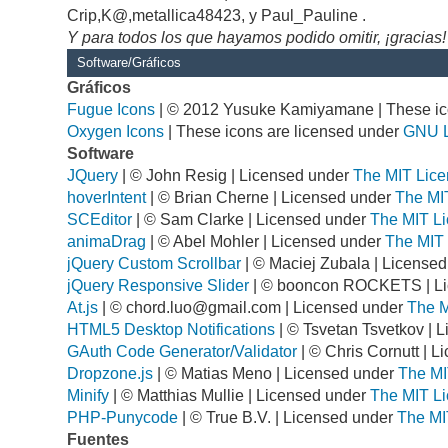
Crip,K@,metallica48423, y Paul_Pauline .
Y para todos los que hayamos podido omitir, ¡gracias!
Software/Gráficos
Gráficos
Fugue Icons
| © 2012 Yusuke Kamiyamane | These ico
Oxygen Icons
| These icons are licensed under
GNU 
Software
JQuery
| © John Resig | Licensed under
The MIT Lice
hoverIntent
| © Brian Cherne | Licensed under
The MI
SCEditor
| © Sam Clarke | Licensed under
The MIT Li
animaDrag
| © Abel Mohler | Licensed under
The MIT 
jQuery Custom Scrollbar
| © Maciej Zubala | License
jQuery Responsive Slider
| © booncon ROCKETS | L
At.js
| ©
chord.luo@gmail.com
| Licensed under
The M
HTML5 Desktop Notifications
| © Tsvetan Tsvetkov | 
GAuth Code Generator/Validator
| © Chris Cornutt | 
Dropzone.js
| © Matias Meno | Licensed under
The MI
Minify
| © Matthias Mullie | Licensed under
The MIT Li
PHP-Punycode
| © True B.V. | Licensed under
The MI
Fuentes