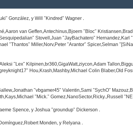
Suki" González, y Will "Kindred" Wagner .
é,Aaron van Geffen,Antechinus,Bjoern "Bloc" Kristiansen,Br
"Sesquipedalian" Stovell,Juan "JayBachatero" Hernandez,Karl
l "Thantos" Miller,Norv,Peter "Arantor" Spicer,Selman "[SiNa
,Aleksi "Lex" Kilpinen,br360,GigaWatt,ziycon,Adam Tallon,Big
greyknight17" Hou,Krash,Mashby,Michael Colin Blaber,Old Fo
Ballew,Jonathan "vbgamer45" Valentin,Sami "SychO" Mazouz,B
th,Kays,Michael "Mick." Gomez,NanoSector,Ricky.,Russell "NE
,Graeme Spence, y Joshua "groundup" Dickerson .
Domínguez,Robert Monden, y Relyana .