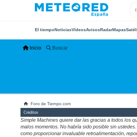
El tiempo
Noticias
Vídeos
Avisos
Radar
Mapas
Satél
Inicio
Buscar
Foro de Tiempo.com
Créditos
Simple Machines quiere dar las gracias a todos los q
malos momentos. No habría sido posible sin ustedes. Es
como proporcionar invaluable retroalimentación, repor