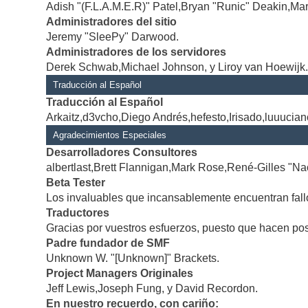
Adish "(F.L.A.M.E.R)" Patel,Bryan "Runic" Deakin,Mar
Administradores del sitio
Jeremy "SleePy" Darwood.
Administradores de los servidores
Derek Schwab,Michael Johnson, y Liroy van Hoewijk
Traducción al Español
Traducción al Español
Arkaitz,d3vcho,Diego Andrés,hefesto,Irisado,luuucia
Agradecimientos Especiales
Desarrolladores Consultores
albertlast,Brett Flannigan,Mark Rose,René-Gilles "Na
Beta Tester
Los invaluables que incansablemente encuentran fallo
Traductores
Gracias por vuestros esfuerzos, puesto que hacen po
Padre fundador de SMF
Unknown W. "[Unknown]" Brackets.
Project Managers Originales
Jeff Lewis,Joseph Fung, y David Recordon.
En nuestro recuerdo, con cariño: