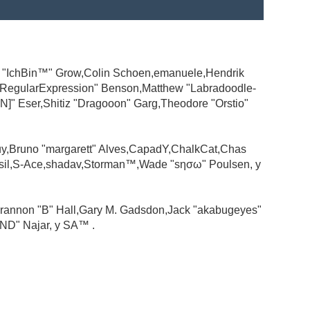
ad "IchBin™" Grow,Colin Schoen,emanuele,Hendrik
 "RegularExpression" Benson,Matthew "Labradoodle-
N]" Eser,Shitiz "Dragooon" Garg,Theodore "Orstio"
guy,Bruno "margarett" Alves,CapadY,ChalkCat,Chas
ssil,S-Ace,shadav,Storman™,Wade "sησω" Poulsen, y
rannon "B" Hall,Gary M. Gadsdon,Jack "akabugeyes"
ND" Najar, y SA™ .