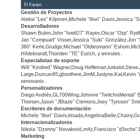
El Equipo
Gestión de Proyectos
Aleksi "Lex" Kilpinen,Michele "Illori" Davis,Jessica "
Desarrolladores
Shawn Bulen,John "live627" Rayes,Oscar "Ozp" Rydh
Jan "Compuart" Visser,Jessica "Suki" González,Jon 
360" Kerle,Grudge,Michael "Oldiesmann" Eshom,Michae
Hildebrandt,Thorsten "TE" Eurich, y winrules .
Especialistas de soporte
Will "Kindred" Wagner,Doug Heffernan,lurkalot,Steve
Large,Duncan85,gbsothere,JimM,Justyne,Kat,Kevin "
xenovanis .
Personalizadores
Diego Andrés,GL700Wing,Johnnie "TwitchisMental" 
Thorsen,Jason "JBlaze" Clemons,Joey "Tyrsson" Smi
Escritores de documentación
Michele "Illori" Davis,Irisado,AngelinaBelle,Chainy
Internacionalizadores
Nikola "Dzonny" Novaković,m4z,Francisco "d3vcho" 
Marketing