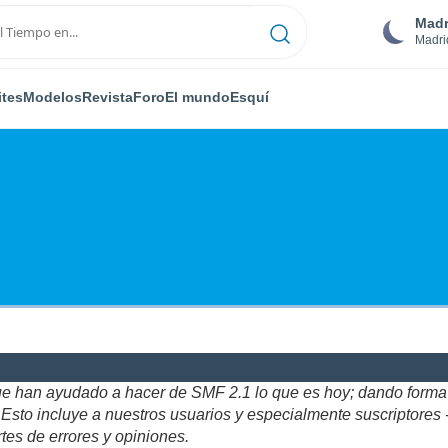
Madr
Madri
ites
Modelos
Revista
Foro
El mundo
Esquí
ue han ayudado a hacer de SMF 2.1 lo que es hoy; dando forma y
to incluye a nuestros usuarios y especialmente suscriptores - gr
tes de errores y opiniones.