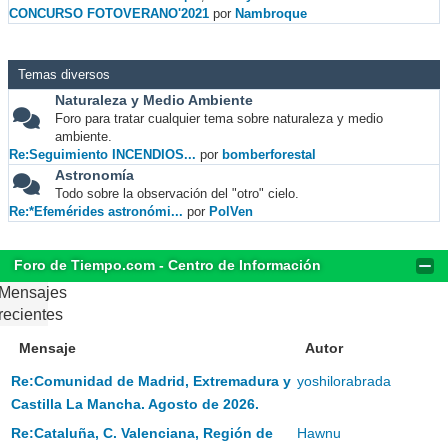
CONCURSO FOTOVERANO'2021
por
Nambroque
Temas diversos
Naturaleza y Medio Ambiente
Foro para tratar cualquier tema sobre naturaleza y medio
ambiente.
Re:Seguimiento INCENDIOS...
por
bomberforestal
Astronomía
Todo sobre la observación del "otro" cielo.
Re:*Efemérides astronómi...
por
PolVen
Foro de Tiempo.com - Centro de Información
Mensajes
recientes
Mensaje
Autor
Re:Comunidad de Madrid, Extremadura y
yoshilorabrada
Castilla La Mancha. Agosto de 2026.
Re:Cataluña, C. Valenciana, Región de
Hawnu