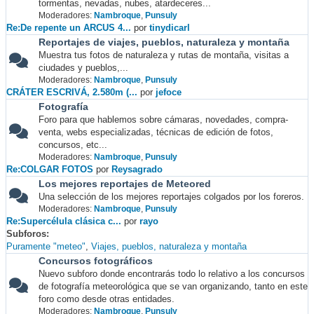
tormentas, nevadas, nubes, atardeceres...
Moderadores:
Nambroque
,
Punsuly
Re:De repente un ARCUS 4...
por
tinydicarl
Reportajes de viajes, pueblos, naturaleza y montaña
Muestra tus fotos de naturaleza y rutas de montaña, visitas a
ciudades y pueblos,...
Moderadores:
Nambroque
,
Punsuly
CRÁTER ESCRIVÁ, 2.580m (...
por
jefoce
Fotografía
Foro para que hablemos sobre cámaras, novedades, compra-
venta, webs especializadas, técnicas de edición de fotos,
concursos, etc...
Moderadores:
Nambroque
,
Punsuly
Re:COLGAR FOTOS
por
Reysagrado
Los mejores reportajes de Meteored
Una selección de los mejores reportajes colgados por los foreros.
Moderadores:
Nambroque
,
Punsuly
Re:Supercélula clásica c...
por
rayo
Subforos
Puramente "meteo"
Viajes, pueblos, naturaleza y montaña
Concursos fotográficos
Nuevo subforo donde encontrarás todo lo relativo a los concursos
de fotografía meteorológica que se van organizando, tanto en este
foro como desde otras entidades.
Moderadores:
Nambroque
,
Punsuly