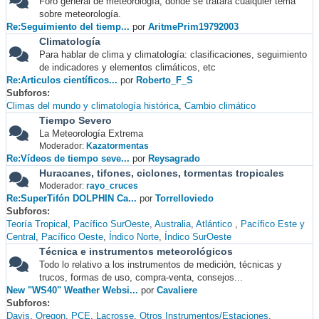
Foro general de meteorología, donde se tratará cualquier tema
sobre meteorología.
Re:Seguimiento del tiemp...
por
AritmePrim19792003
Climatología
Para hablar de clima y climatología: clasificaciones, seguimiento
de indicadores y elementos climáticos, etc
Re:Articulos científicos...
por
Roberto_F_S
Subforos
Climas del mundo y climatología histórica
Cambio climático
Tiempo Severo
La Meteorología Extrema
Moderador:
Kazatormentas
Re:Vídeos de tiempo seve...
por
Reysagrado
Huracanes, tifones, ciclones, tormentas tropicales
Moderador:
rayo_cruces
Re:SuperTifón DOLPHIN Ca...
por
Torrelloviedo
Subforos
Teoría Tropical
Pacífico SurOeste
Australia
Atlántico
Pacífico Este y
Central
Pacífico Oeste
Índico Norte
Índico SurOeste
Técnica e instrumentos meteorológicos
Todo lo relativo a los instrumentos de medición, técnicas y
trucos, formas de uso, compra-venta, consejos...
New "WS40" Weather Websi...
por
Cavaliere
Subforos
Davis
Oregon
PCE
Lacrosse
Otros Instrumentos/Estaciones