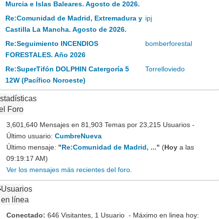
Murcia e Islas Baleares. Agosto de 2026.
Re:Comunidad de Madrid, Extremadura y
ipj
Castilla La Mancha. Agosto de 2026.
Re:Seguimiento INCENDIOS
bomberforestal
FORESTALES. Año 2026
Re:SuperTifón DOLPHIN Catergoría 5
Torrelloviedo
12W (Pacífico Noroeste)
stadísticas
el Foro
3,601,640 Mensajes en 81,903 Temas por 23,215 Usuarios -
Último usuario:
CumbreNueva
Último mensaje:
"
Re:Comunidad de Madrid, ...
"
(
Hoy
a las
09:19:17 AM)
Ver los mensajes más recientes del foro.
Usuarios
en línea
Conectado:
646 Visitantes, 1 Usuario - Máximo en linea hoy: