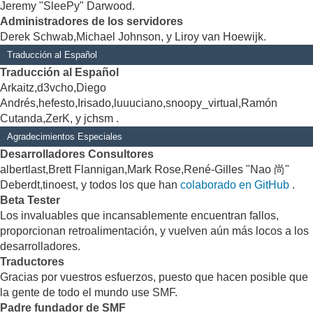
Jeremy "SleePy" Darwood.
Administradores de los servidores
Derek Schwab,Michael Johnson, y Liroy van Hoewijk.
Traducción al Español
Traducción al Español
Arkaitz,d3vcho,Diego
Andrés,hefesto,Irisado,luuuciano,snoopy_virtual,Ramón
Cutanda,ZerK, y jchsm .
Agradecimientos Especiales
Desarrolladores Consultores
albertlast,Brett Flannigan,Mark Rose,René-Gilles "Nao 尚"
Deberdt,tinoest, y todos los que han
colaborado en GitHub
.
Beta Tester
Los invaluables que incansablemente encuentran fallos,
proporcionan retroalimentación, y vuelven aún más locos a los
desarrolladores.
Traductores
Gracias por vuestros esfuerzos, puesto que hacen posible que
la gente de todo el mundo use SMF.
Padre fundador de SMF