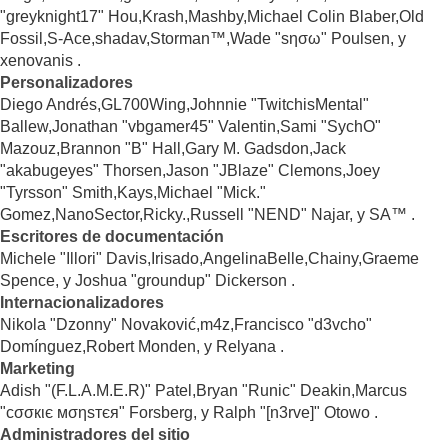
"greyknight17" Hou,Krash,Mashby,Michael Colin Blaber,Old
Fossil,S-Ace,shadav,Storman™,Wade "sησω" Poulsen, y
xenovanis .
Personalizadores
Diego Andrés,GL700Wing,Johnnie "TwitchisMental"
Ballew,Jonathan "vbgamer45" Valentin,Sami "SychO"
Mazouz,Brannon "B" Hall,Gary M. Gadsdon,Jack
"akabugeyes" Thorsen,Jason "JBlaze" Clemons,Joey
"Tyrsson" Smith,Kays,Michael "Mick."
Gomez,NanoSector,Ricky.,Russell "NEND" Najar, y SA™ .
Escritores de documentación
Michele "Illori" Davis,Irisado,AngelinaBelle,Chainy,Graeme
Spence, y Joshua "groundup" Dickerson .
Internacionalizadores
Nikola "Dzonny" Novaković,m4z,Francisco "d3vcho"
Domínguez,Robert Monden, y Relyana .
Marketing
Adish "(F.L.A.M.E.R)" Patel,Bryan "Runic" Deakin,Marcus
"cσσкιє мσηѕтєя" Forsberg, y Ralph "[n3rve]" Otowo .
Administradores del sitio