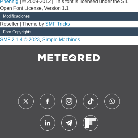
Phennig
| © 2009-2012 | This font is licensed under the SIL
Open Font License, Version 1.1
Modificaciones
Reseller | Theme by
SMF Tricks
Foro Copyrights
SMF 2.1.4 © 2023
,
Simple Machines