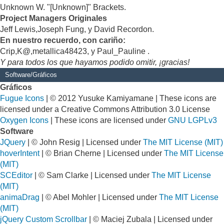
Unknown W. "[Unknown]" Brackets.
Project Managers Originales
Jeff Lewis,Joseph Fung, y David Recordon.
En nuestro recuerdo, con cariño:
Crip,K@,metallica48423, y Paul_Pauline .
Y para todos los que hayamos podido omitir, ¡gracias!
Software/Gráficos
Gráficos
Fugue Icons
| © 2012 Yusuke Kamiyamane | These icons are
licensed under a Creative Commons Attribution 3.0 License
Oxygen Icons
| These icons are licensed under
GNU LGPLv3
Software
JQuery
| © John Resig | Licensed under
The MIT License (MIT)
hoverIntent
| © Brian Cherne | Licensed under
The MIT License
(MIT)
SCEditor
| © Sam Clarke | Licensed under
The MIT License
(MIT)
animaDrag
| © Abel Mohler | Licensed under
The MIT License
(MIT)
jQuery Custom Scrollbar
| © Maciej Zubala | Licensed under