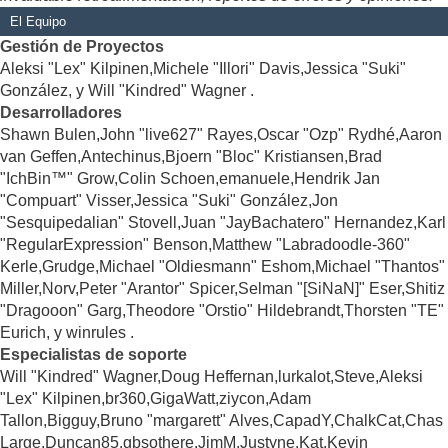
El Equipo
Gestión de Proyectos
Aleksi "Lex" Kilpinen,Michele "Illori" Davis,Jessica "Suki"
González, y Will "Kindred" Wagner .
Desarrolladores
Shawn Bulen,John "live627" Rayes,Oscar "Ozp" Rydhé,Aaron
van Geffen,Antechinus,Bjoern "Bloc" Kristiansen,Brad
"IchBin™" Grow,Colin Schoen,emanuele,Hendrik Jan
"Compuart" Visser,Jessica "Suki" González,Jon
"Sesquipedalian" Stovell,Juan "JayBachatero" Hernandez,Karl
"RegularExpression" Benson,Matthew "Labradoodle-360"
Kerle,Grudge,Michael "Oldiesmann" Eshom,Michael "Thantos"
Miller,Norv,Peter "Arantor" Spicer,Selman "[SiNaN]" Eser,Shitiz
"Dragooon" Garg,Theodore "Orstio" Hildebrandt,Thorsten "TE"
Eurich, y winrules .
Especialistas de soporte
Will "Kindred" Wagner,Doug Heffernan,lurkalot,Steve,Aleksi
"Lex" Kilpinen,br360,GigaWatt,ziycon,Adam
Tallon,Bigguy,Bruno "margarett" Alves,CapadY,ChalkCat,Chas
Large,Duncan85,gbsothere,JimM,Justyne,Kat,Kevin