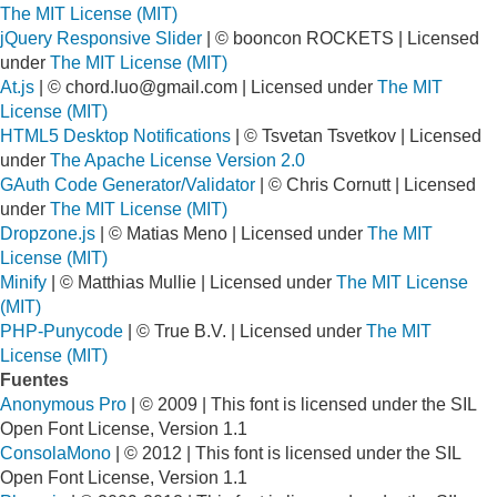
The MIT License (MIT)
jQuery Responsive Slider
| © booncon ROCKETS | Licensed
under
The MIT License (MIT)
At.js
| ©
chord.luo@gmail.com
| Licensed under
The MIT
License (MIT)
HTML5 Desktop Notifications
| © Tsvetan Tsvetkov | Licensed
under
The Apache License Version 2.0
GAuth Code Generator/Validator
| © Chris Cornutt | Licensed
under
The MIT License (MIT)
Dropzone.js
| © Matias Meno | Licensed under
The MIT
License (MIT)
Minify
| © Matthias Mullie | Licensed under
The MIT License
(MIT)
PHP-Punycode
| © True B.V. | Licensed under
The MIT
License (MIT)
Fuentes
Anonymous Pro
| © 2009 | This font is licensed under the SIL
Open Font License, Version 1.1
ConsolaMono
| © 2012 | This font is licensed under the SIL
Open Font License, Version 1.1